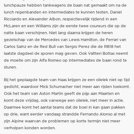
lunchpauze hebben tankwagens de baan nat gemaakt om na de
lunch regenbanden en intermediates te kunnen testen. Daniel
Ricciardo en Alexander Albon, respectievelijk rijdend in een
McLaren en een Williams zijn de eerste twee coureurs die op de
natte baan verschijnen. Niet lang daarna krijgen de heren
gezelschap van de Mercedes van Lewis Hamilton, de Ferrari van
Carlos Sainz en de Red Bull van Sergio Perez die de RB18 het
laatste dagdeel de sporen mag geven. Ook Valtteri Bottas neemt
de moeite om zijn Alfa Romeo op intermediates de baan rond te
sturen.
Bij het geplaagde team van Haas krijgen ze een olielek niet op tijd
gedicht, waardoor Mick Schumacher niet meer aan rijden toekomt.
Ook het team van Aston Martin geeft de pijp aan Maarten en
komt deze vrijdag, ook vanwege een olielek, niet meer in actie.
Daarmee komt het aantal teams dat de boel in kan gaan pakken
op drie, want eerder vandaag strandde Fernando Alonso al met
zijn Alpine waarvan de problemen op korte termijn niet meer
verholpen konden worden.