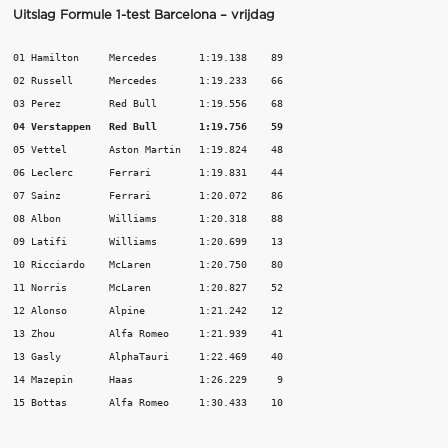
Uitslag Formule 1-test Barcelona – vrijdag
01 Hamilton     Mercedes       1:19.138    89

02 Russell      Mercedes       1:19.233    66

04 Verstappen   Red Bull       1:19.756    59
05 Vettel       Aston Martin   1:19.824    48

06 Leclerc      Ferrari        1:19.831    44

07 Sainz        Ferrari        1:20.072    86

08 Albon        Williams       1:20.318    88

09 Latifi       Williams       1:20.699    13

10 Ricciardo    McLaren        1:20.750    80

11 Norris       McLaren        1:20.827    52

12 Alonso       Alpine         1:21.242    12

13 Zhou         Alfa Romeo     1:21.939    41

13 Gasly        AlphaTauri     1:22.469    40

14 Mazepin      Haas           1:26.229     9

15 Bottas       Alfa Romeo     1:30.433    10