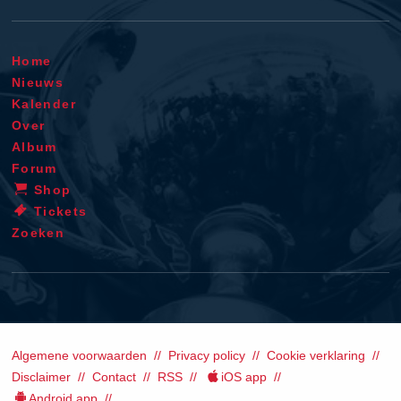
Home
Nieuws
Kalender
Over
Album
Forum
Shop
Tickets
Zoeken
Algemene voorwaarden
Privacy policy
Cookie verklaring
Disclaimer
Contact
RSS
iOS app
Android app