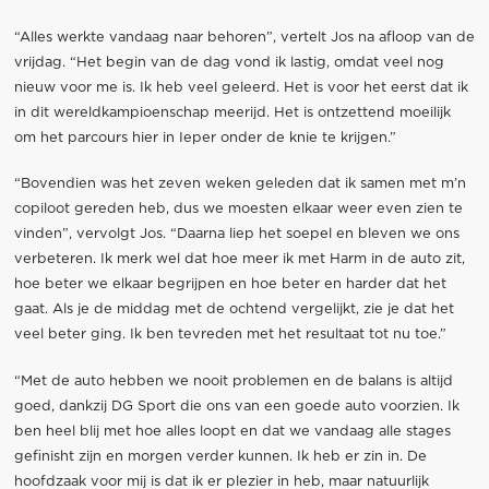
“Alles werkte vandaag naar behoren”, vertelt Jos na afloop van de
vrijdag. “Het begin van de dag vond ik lastig, omdat veel nog
nieuw voor me is. Ik heb veel geleerd. Het is voor het eerst dat ik
in dit wereldkampioenschap meerijd. Het is ontzettend moeilijk
om het parcours hier in Ieper onder de knie te krijgen.”
“Bovendien was het zeven weken geleden dat ik samen met m’n
copiloot gereden heb, dus we moesten elkaar weer even zien te
vinden”, vervolgt Jos. “Daarna liep het soepel en bleven we ons
verbeteren. Ik merk wel dat hoe meer ik met Harm in de auto zit,
hoe beter we elkaar begrijpen en hoe beter en harder dat het
gaat. Als je de middag met de ochtend vergelijkt, zie je dat het
veel beter ging. Ik ben tevreden met het resultaat tot nu toe.”
“Met de auto hebben we nooit problemen en de balans is altijd
goed, dankzij DG Sport die ons van een goede auto voorzien. Ik
ben heel blij met hoe alles loopt en dat we vandaag alle stages
gefinisht zijn en morgen verder kunnen. Ik heb er zin in. De
hoofdzaak voor mij is dat ik er plezier in heb, maar natuurlijk