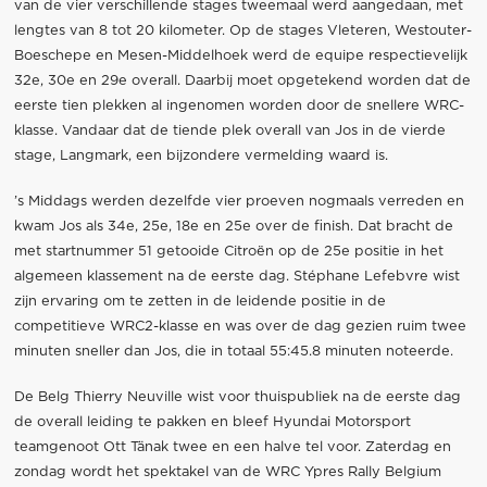
van de vier verschillende stages tweemaal werd aangedaan, met
lengtes van 8 tot 20 kilometer. Op de stages Vleteren, Westouter-
Boeschepe en Mesen-Middelhoek werd de equipe respectievelijk
32e, 30e en 29e overall. Daarbij moet opgetekend worden dat de
eerste tien plekken al ingenomen worden door de snellere WRC-
klasse. Vandaar dat de tiende plek overall van Jos in de vierde
stage, Langmark, een bijzondere vermelding waard is.
’s Middags werden dezelfde vier proeven nogmaals verreden en
kwam Jos als 34e, 25e, 18e en 25e over de finish. Dat bracht de
met startnummer 51 getooide Citroën op de 25e positie in het
algemeen klassement na de eerste dag. Stéphane Lefebvre wist
zijn ervaring om te zetten in de leidende positie in de
competitieve WRC2-klasse en was over de dag gezien ruim twee
minuten sneller dan Jos, die in totaal 55:45.8 minuten noteerde.
De Belg Thierry Neuville wist voor thuispubliek na de eerste dag
de overall leiding te pakken en bleef Hyundai Motorsport
teamgenoot Ott Tänak twee en een halve tel voor. Zaterdag en
zondag wordt het spektakel van de WRC Ypres Rally Belgium