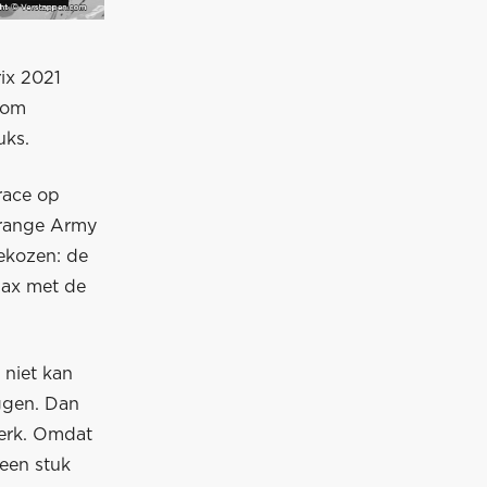
ix 2021
com
uks.
race op
 Orange Army
gekozen: de
Max met de
 niet kan
eggen. Dan
werk. Omdat
 een stuk