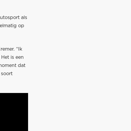
utosport als
gelmatig op
remer. “Ik
 Het is een
e moment dat
 soort