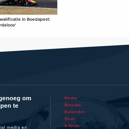
walificatie in Boedapest:
rdeloos'
l genoeg om
Home
pen te
Nieuws
Kalender
Over
Album
ial media en