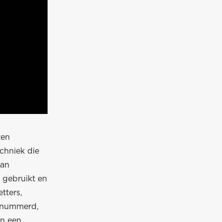
ten
chniek die
van
 gebruikt en
tters,
genummerd,
an een