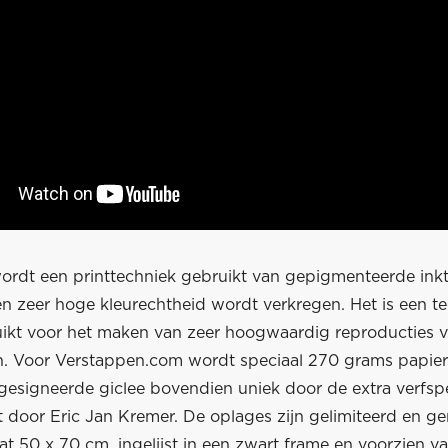
 wordt een printtechniek gebruikt van gepigmenteerde ink
n zeer hoge kleurechtheid wordt verkregen. Het is een te
ikt voor het maken van zeer hoogwaardig reproducties 
. Voor Verstappen.com wordt speciaal 270 grams papier
gesigneerde giclee bovendien uniek door de extra verfspe
 door Eric Jan Kremer. De oplages zijn gelimiteerd en 
at 50 x 70 cm, ingelijst in een zwart frame en voorzien v