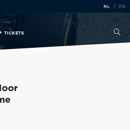
/
NL
EN
TICKETS
door
 me