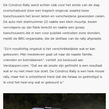
De Condroz Rally werd echter vlak voor het einde van de dag
overschaduwd door een tragisch ongeval, waarbij twee
toeschouwers het leven lieten en verscheidene gewonden vielen.
De auto met startnummer 22 raakte een klein muurtje, kwam
vervolgens op zijn flank terecht en raakte een groep
toeschouwers die in een voor publiek verboden zone stonden,
meldt de BRC-organisatie, die de slotfase van de rally afgelaste.
“Zo’n noodlottig ongeluk is het verschrikkelijkste wat er kan
gebeuren. Mijn medeleven gaat uit naar de naaste familie,
vrienden en betrokkenen”, vertelt Jos beduusd aan
Verstappen.com. “Dat we als zesde zijn gefinisht is een resultaat
wat er nu niet meer toe doet. De Condroz Rally is een hele mooie
rally, maar het is ontzettend triest dat die helaas zo geëindigd is.
Ik vind het heel erg wat er gebeurd is.”