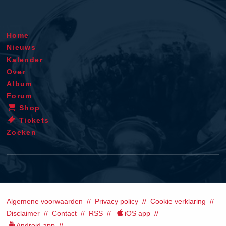
Home
Nieuws
Kalender
Over
Album
Forum
Shop
Tickets
Zoeken
Algemene voorwaarden
Privacy policy
Cookie verklaring
Disclaimer
Contact
RSS
iOS app
Android app