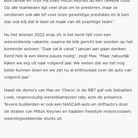
Bull-familie en voor mij voelt Milton Keynes als een tweede thuis.
Op alle teamleden ligt veel druk om te presteren, maar ze
verdienen ook alle lof voor onze geweldige prestaties en ik ben
dan ook blij dat ik deel uit maak van dit prachtige team.”
Nu het seizoen 2022 erop zit, is het eerst tijd voor een
welverdiende vakantie, waarna de blik gericht kan worden op het
komende seizoen: “Daar zal ik vanaf 1 januari aan gaan denken.
Eerst heb ik een kleine pauze nodig”, zegt Max. “Maar, natuurlijk
kijken we erg uit naar volgend jaar. We weten dat we het nog
beter kunnen doen en we zijn nu al enthousiast over de auto van
volgend jaar.”
Naast de demo’s van Max en ‘Checo’ in de RB7 gaf ook Sebastien
Loeb, negenvoudig wereldkampioen rally, acte de présence.
Tevens bulderden er ook een NASCAR-auto en driftauto’s door
de straten van Milton Keynes en haalden freestyle motorcrossers
weerzingwekkende stunts uit.