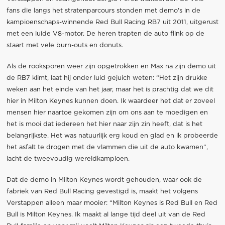
fans die langs het stratenparcours stonden met demo's in de
kampioenschaps-winnende Red Bull Racing RB7 uit 2011, uitgerust
met een luide V8-motor. De heren trapten de auto flink op de
staart met vele burn-outs en donuts.
Als de rooksporen weer zijn opgetrokken en Max na zijn demo uit
de RB7 klimt, laat hij onder luid gejuich weten: “Het zijn drukke
weken aan het einde van het jaar, maar het is prachtig dat we dit
hier in Milton Keynes kunnen doen. Ik waardeer het dat er zoveel
mensen hier naartoe gekomen zijn om ons aan te moedigen en
het is mooi dat iedereen het hier naar zijn zin heeft, dat is het
belangrijkste. Het was natuurlijk erg koud en glad en ik probeerde
het asfalt te drogen met de vlammen die uit de auto kwamen”,
lacht de tweevoudig wereldkampioen.
Dat de demo in Milton Keynes wordt gehouden, waar ook de
fabriek van Red Bull Racing gevestigd is, maakt het volgens
Verstappen alleen maar mooier: “Milton Keynes is Red Bull en Red
Bull is Milton Keynes. Ik maakt al lange tijd deel uit van de Red