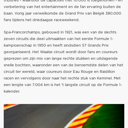
tribunes - waardoor de capaciteit met 10.000 is toegenomen - en
verbetering van het entertainment en de fan ervaring buiten de
baan. Vorig jaar verwelkomde de Grand Prix van België 380.000
fans tijdens het driedaagse raceweekend.
Spa-Francorchamps, gebouwd in 1921, was een van de slechts
zeven circuits die deel uitmaakten van het eerste Formule 1-
kampioenschap in 1950 en heeft sindsdien 57 Grands Prix
georganiseerd. Het Waalse circuit wordt door fans en coureurs
geprezen om zijn mix van lange rechte stukken en uitdagende
snelle bochten, waaronder een van de beroemdste delen van het
circuit ter wereld, waar coureurs door Eau Rouge en Raidillon
racen en vervolgens door naar het rechte stuk van Kemmel. Met
een lengte van 7.004 km is het ‘t langste circuit op de Formule 1-
kalender.