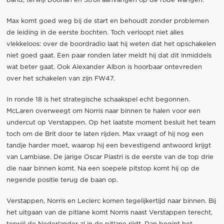
band, terwijl Doohan en Stroll aanvangen op de rode wangen.
Max komt goed weg bij de start en behoudt zonder problemen
de leiding in de eerste bochten. Toch verloopt niet alles
vlekkeloos: over de boordradio laat hij weten dat het opschakelen
niet goed gaat. Een paar ronden later meldt hij dat dit inmiddels
wat beter gaat. Ook Alexander Albon is hoorbaar ontevreden
over het schakelen van zijn FW47.
In ronde 18 is het strategische schaakspel echt begonnen.
McLaren overweegt om Norris naar binnen te halen voor een
undercut op Verstappen. Op het laatste moment besluit het team
toch om de Brit door te laten rijden. Max vraagt of hij nog een
tandje harder moet, waarop hij een bevestigend antwoord krijgt
van Lambiase. De jarige Oscar Piastri is de eerste van de top drie
die naar binnen komt. Na een soepele pitstop komt hij op de
negende positie terug de baan op.
Verstappen, Norris en Leclerc komen tegelijkertijd naar binnen. Bij
het uitgaan van de pitlane komt Norris naast Verstappen terecht,