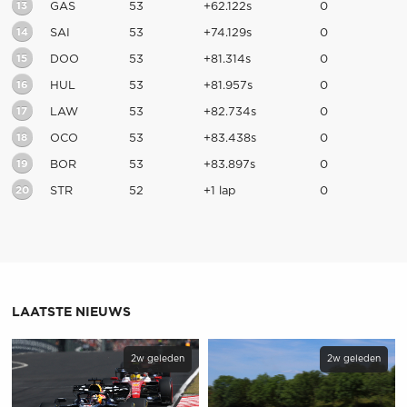
13
GAS
53
+62.122s
0
14
SAI
53
+74.129s
0
15
DOO
53
+81.314s
0
16
HUL
53
+81.957s
0
17
LAW
53
+82.734s
0
18
OCO
53
+83.438s
0
19
BOR
53
+83.897s
0
20
STR
52
+1 lap
0
LAATSTE NIEUWS
2w geleden
2w geleden