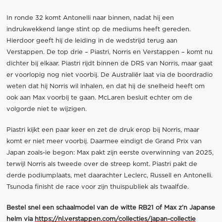
In ronde 32 komt Antonelli naar binnen, nadat hij een
indrukwekkend lange stint op de mediums heeft gereden.
Hierdoor geeft hij de leiding in de wedstrijd terug aan
Verstappen. De top drie – Piastri, Norris en Verstappen – komt nu
dichter bij elkaar. Piastri rijdt binnen de DRS van Norris, maar gaat
er voorlopig nog niet voorbij. De Australiër laat via de boordradio
weten dat hij Norris wil inhalen, en dat hij de snelheid heeft om
ook aan Max voorbij te gaan. McLaren besluit echter om de
volgorde niet te wijzigen.
Piastri kijkt een paar keer en zet de druk erop bij Norris, maar
komt er niet meer voorbij. Daarmee eindigt de Grand Prix van
Japan zoals-ie begon: Max pakt zijn eerste overwinning van 2025,
terwijl Norris als tweede over de streep komt. Piastri pakt de
derde podiumplaats, met daarachter Leclerc, Russell en Antonelli.
Tsunoda finisht de race voor zijn thuispubliek als twaalfde.
Bestel snel een schaalmodel van de witte RB21 of Max z’n Japanse
helm via
https://nl.verstappen.com/collecties/japan-collectie