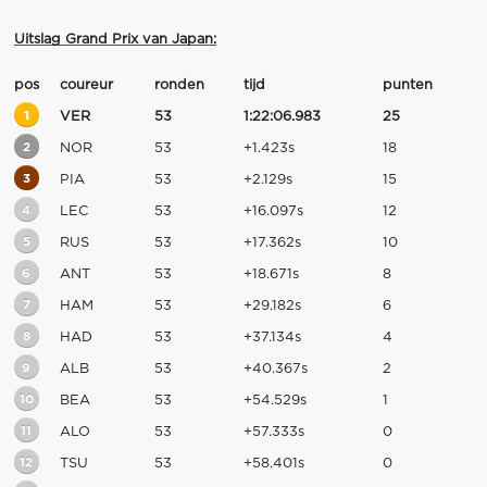
Uitslag Grand Prix van Japan:
pos
coureur
ronden
tijd
punten
1
VER
53
1:22:06.983
25
2
NOR
53
+1.423s
18
3
PIA
53
+2.129s
15
4
LEC
53
+16.097s
12
5
RUS
53
+17.362s
10
6
ANT
53
+18.671s
8
7
HAM
53
+29.182s
6
8
HAD
53
+37.134s
4
9
ALB
53
+40.367s
2
10
BEA
53
+54.529s
1
11
ALO
53
+57.333s
0
12
TSU
53
+58.401s
0