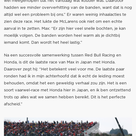
wel meegeholpen dat het vandaag wat kouder was. Daardoor
hadden we minder oververhitting van de banden, want dat is nog
altijd wel een probleem bij ons.” Er waren weinig inhaalacties te
zien deze race. Het lukte de McLarens ook niet om een echte
aanval in te zetten. Max: “Er zijn hier veel snelle bochten, je kan
moeilijk volgen. De banden worden heel warm als je dichtbij
iemand komt. Dan wordt het heel lastig.”
Na een succesvolle samenwerking tussen Red Bull Racing en
Honda, is dit de laatste race van Max in Japan met Honda.
Daarover zegt hij: “Het betekent veel voor me. De laatste paar
ronden had ik in mijn achterhoofd dat ik echt de leiding moest
behouden, omdat het een geweldig verhaal zou zijn. Het is een
soort vaarwel-race met Honda hier in Japan, en ik ben ontzettend
trots op alles wat we samen hebben bereikt. Dit is het perfecte
afscheid.”