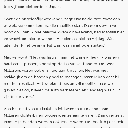
plaats. Charles Leclerc finishte als vierde, terwijl George Russell de
top vijf completeerde in Japan.
“Wat een ongelooflijk weekend”, zegt Max na de race. “Wat een
geweldige ommekeer na die moeilijke start. Daarom geven we
nooit op. Toen ik hier naartoe kwam dit weekend, had ik totaal niet
verwacht om hier te winnen. Al helemaal niet na vrijdag. Wat
uiteindelijk het belangrijkst was, was vanaf pole starten.”
Max vervolgt: “Het was lastig, maar het was erg leuk. Ik was erg
hard aan ’t pushen, vooral op de laatste set banden. De twee
McLarens waren ook erg hard aan ’t pushen. Het was niet
makkelijk om de banden goed te managen, maar ik ben echt blij
met het resultaat. Het weekend begon vrij moeilijk, maar we
gaven niet op, bleven de auto verbeteren en vandaag was hij in
zijn beste vorm.”
Aan het eind van de laatste stint kwamen de mannen van
McLaren dichterbij en probeerden ze aan te vallen. Daarover zegt
Max: "Mijn banden werden ook iets te warm. Het heeft bij ons ook