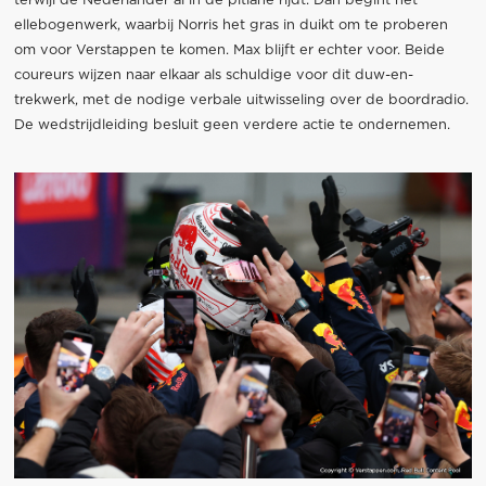
terwijl de Nederlander al in de pitlane rijdt. Dan begint het
ellebogenwerk, waarbij Norris het gras in duikt om te proberen
om voor Verstappen te komen. Max blijft er echter voor. Beide
coureurs wijzen naar elkaar als schuldige voor dit duw-en-
trekwerk, met de nodige verbale uitwisseling over de boordradio.
De wedstrijdleiding besluit geen verdere actie te ondernemen.