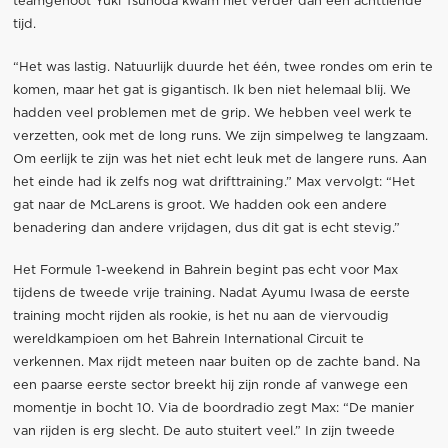
teamgenoot Yuki Tsunoda kwam niet verder dan een achttiende
tijd.
“Het was lastig. Natuurlijk duurde het één, twee rondes om erin te
komen, maar het gat is gigantisch. Ik ben niet helemaal blij. We
hadden veel problemen met de grip. We hebben veel werk te
verzetten, ook met de long runs. We zijn simpelweg te langzaam.
Om eerlijk te zijn was het niet echt leuk met de langere runs. Aan
het einde had ik zelfs nog wat drifttraining.” Max vervolgt: “Het
gat naar de McLarens is groot. We hadden ook een andere
benadering dan andere vrijdagen, dus dit gat is echt stevig.”
Het Formule 1-weekend in Bahrein begint pas echt voor Max
tijdens de tweede vrije training. Nadat Ayumu Iwasa de eerste
training mocht rijden als rookie, is het nu aan de viervoudig
wereldkampioen om het Bahrein International Circuit te
verkennen. Max rijdt meteen naar buiten op de zachte band. Na
een paarse eerste sector breekt hij zijn ronde af vanwege een
momentje in bocht 10. Via de boordradio zegt Max: “De manier
van rijden is erg slecht. De auto stuitert veel.” In zijn tweede