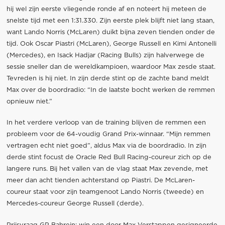
hij wel zijn eerste vliegende ronde af en noteert hij meteen de
snelste tijd met een 1:31.330. Zijn eerste plek blijft niet lang staan,
want Lando Norris (McLaren) duikt bijna zeven tienden onder de
tijd. Ook Oscar Piastri (McLaren), George Russell en Kimi Antonelli
(Mercedes), en Isack Hadjar (Racing Bulls) zijn halverwege de
sessie sneller dan de wereldkampioen, waardoor Max zesde staat.
Tevreden is hij niet. In zijn derde stint op de zachte band meldt
Max over de boordradio: “In de laatste bocht werken de remmen
opnieuw niet.”
In het verdere verloop van de training blijven de remmen een
probleem voor de 64-voudig Grand Prix-winnaar. “Mijn remmen
vertragen echt niet goed”, aldus Max via de boordradio. In zijn
derde stint focust de Oracle Red Bull Racing-coureur zich op de
langere runs. Bij het vallen van de vlag staat Max zevende, met
meer dan acht tienden achterstand op Piastri. De McLaren-
coureur staat voor zijn teamgenoot Lando Norris (tweede) en
Mercedes-coureur George Russell (derde).