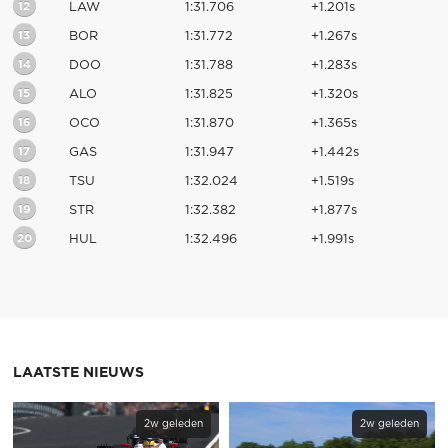
12
LAW
1:31.706
+1.201s
13
BOR
1:31.772
+1.267s
14
DOO
1:31.788
+1.283s
15
ALO
1:31.825
+1.320s
16
OCO
1:31.870
+1.365s
17
GAS
1:31.947
+1.442s
18
TSU
1:32.024
+1.519s
19
STR
1:32.382
+1.877s
20
HUL
1:32.496
+1.991s
LAATSTE NIEUWS
2w geleden
2w geleden