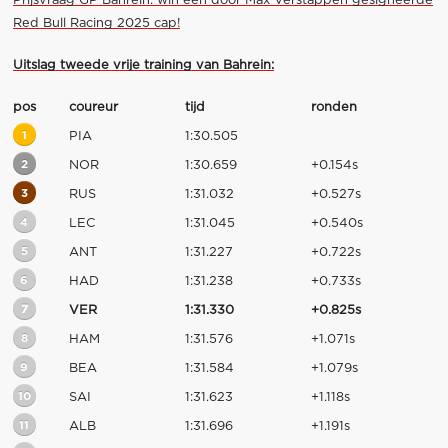
Prijsvraag GP Bahrein: win een door Max Verstappen gesigneerde
Red Bull Racing 2025 cap!
Uitslag tweede vrije training van Bahrein:
pos
coureur
tijd
ronden
1
PIA
1:30.505
2
NOR
1:30.659
+0.154s
3
RUS
1:31.032
+0.527s
4
LEC
1:31.045
+0.540s
5
ANT
1:31.227
+0.722s
6
HAD
1:31.238
+0.733s
7
VER
1:31.330
+0.825s
8
HAM
1:31.576
+1.071s
9
BEA
1:31.584
+1.079s
10
SAI
1:31.623
+1.118s
11
ALB
1:31.696
+1.191s