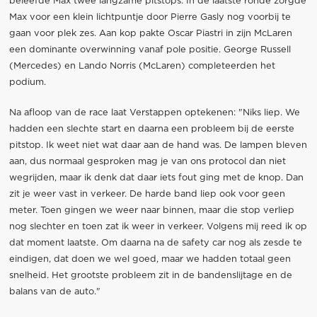
beleefde Max twee langzame pitstops. In de laatste ronde zorgde
Max voor een klein lichtpuntje door Pierre Gasly nog voorbij te
gaan voor plek zes. Aan kop pakte Oscar Piastri in zijn McLaren
een dominante overwinning vanaf pole positie. George Russell
(Mercedes) en Lando Norris (McLaren) completeerden het
podium.
Na afloop van de race laat Verstappen optekenen: "Niks liep. We
hadden een slechte start en daarna een probleem bij de eerste
pitstop. Ik weet niet wat daar aan de hand was. De lampen bleven
aan, dus normaal gesproken mag je van ons protocol dan niet
wegrijden, maar ik denk dat daar iets fout ging met de knop. Dan
zit je weer vast in verkeer. De harde band liep ook voor geen
meter. Toen gingen we weer naar binnen, maar die stop verliep
nog slechter en toen zat ik weer in verkeer. Volgens mij reed ik op
dat moment laatste. Om daarna na de safety car nog als zesde te
eindigen, dat doen we wel goed, maar we hadden totaal geen
snelheid. Het grootste probleem zit in de bandenslijtage en de
balans van de auto."