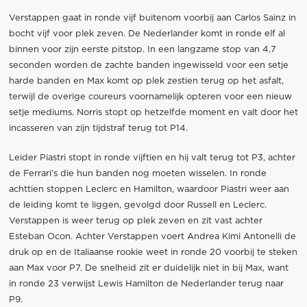
Verstappen gaat in ronde vijf buitenom voorbij aan Carlos Sainz in
bocht vijf voor plek zeven. De Nederlander komt in ronde elf al
binnen voor zijn eerste pitstop. In een langzame stop van 4,7
seconden worden de zachte banden ingewisseld voor een setje
harde banden en Max komt op plek zestien terug op het asfalt,
terwijl de overige coureurs voornamelijk opteren voor een nieuw
setje mediums. Norris stopt op hetzelfde moment en valt door het
incasseren van zijn tijdstraf terug tot P14.
Leider Piastri stopt in ronde vijftien en hij valt terug tot P3, achter
de Ferrari’s die hun banden nog moeten wisselen. In ronde
achttien stoppen Leclerc en Hamilton, waardoor Piastri weer aan
de leiding komt te liggen, gevolgd door Russell en Leclerc.
Verstappen is weer terug op plek zeven en zit vast achter
Esteban Ocon. Achter Verstappen voert Andrea Kimi Antonelli de
druk op en de Italiaanse rookie weet in ronde 20 voorbij te steken
aan Max voor P7. De snelheid zit er duidelijk niet in bij Max, want
in ronde 23 verwijst Lewis Hamilton de Nederlander terug naar
P9.