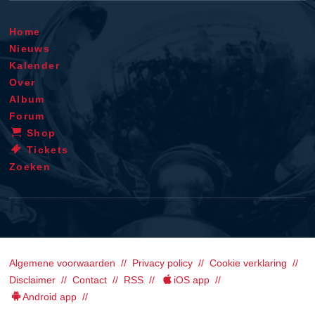
Home
Nieuws
Kalender
Over
Album
Forum
Shop
Tickets
Zoeken
Algemene voorwaarden
Privacy policy
Cookie verklaring
Disclaimer
Contact
RSS
iOS app
Android app