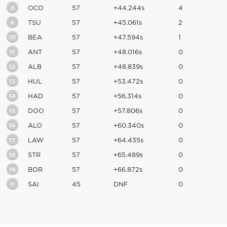
8
OCO
57
+44.244s
4
9
TSU
57
+45.061s
2
10
BEA
57
+47.594s
1
11
ANT
57
+48.016s
0
12
ALB
57
+48.839s
0
13
HUL
57
+53.472s
0
14
HAD
57
+56.314s
0
15
DOO
57
+57.806s
0
16
ALO
57
+60.340s
0
17
LAW
57
+64.435s
0
18
STR
57
+65.489s
0
19
BOR
57
+66.872s
0
0
SAI
45
DNF
0