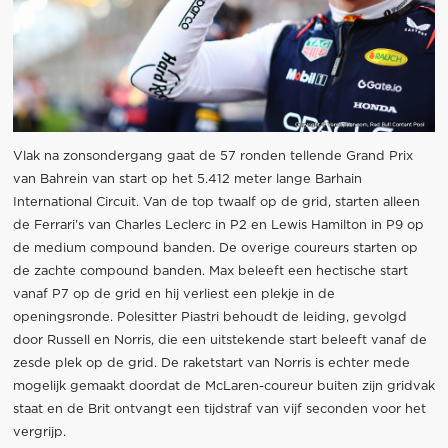
Vlak na zonsondergang gaat de 57 ronden tellende Grand Prix
van Bahrein van start op het 5.412 meter lange Barhain
International Circuit. Van de top twaalf op de grid, starten alleen
de Ferrari’s van Charles Leclerc in P2 en Lewis Hamilton in P9 op
de medium compound banden. De overige coureurs starten op
de zachte compound banden. Max beleeft een hectische start
vanaf P7 op de grid en hij verliest een plekje in de
openingsronde. Polesitter Piastri behoudt de leiding, gevolgd
door Russell en Norris, die een uitstekende start beleeft vanaf de
zesde plek op de grid. De raketstart van Norris is echter mede
mogelijk gemaakt doordat de McLaren-coureur buiten zijn gridvak
staat en de Brit ontvangt een tijdstraf van vijf seconden voor het
vergrijp.