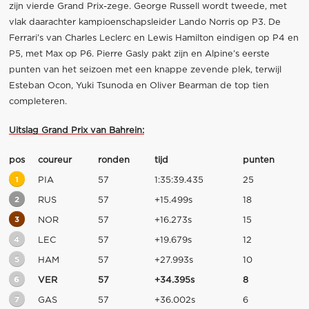
zijn vierde Grand Prix-zege. George Russell wordt tweede, met
vlak daarachter kampioenschapsleider Lando Norris op P3. De
Ferrari’s van Charles Leclerc en Lewis Hamilton eindigen op P4 en
P5, met Max op P6. Pierre Gasly pakt zijn en Alpine’s eerste
punten van het seizoen met een knappe zevende plek, terwijl
Esteban Ocon, Yuki Tsunoda en Oliver Bearman de top tien
completeren.
Uitslag Grand Prix van Bahrein:
pos
coureur
ronden
tijd
punten
1
PIA
57
1:35:39.435
25
2
RUS
57
+15.499s
18
3
NOR
57
+16.273s
15
4
LEC
57
+19.679s
12
5
HAM
57
+27.993s
10
6
VER
57
+34.395s
8
7
GAS
57
+36.002s
6