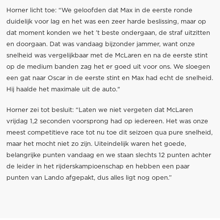
Horner licht toe: “We geloofden dat Max in de eerste ronde
duidelijk voor lag en het was een zeer harde beslissing, maar op
dat moment konden we het ’t beste ondergaan, de straf uitzitten
en doorgaan. Dat was vandaag bijzonder jammer, want onze
snelheid was vergelijkbaar met de McLaren en na de eerste stint
op de medium banden zag het er goed uit voor ons. We sloegen
een gat naar Oscar in de eerste stint en Max had echt de snelheid.
Hij haalde het maximale uit de auto."
Horner zei tot besluit: “Laten we niet vergeten dat McLaren
vrijdag 1,2 seconden voorsprong had op iedereen. Het was onze
meest competitieve race tot nu toe dit seizoen qua pure snelheid,
maar het mocht niet zo zijn. Uiteindelijk waren het goede,
belangrijke punten vandaag en we staan ​​slechts 12 punten achter
de leider in het rijderskampioenschap en hebben een paar
punten van Lando afgepakt, dus alles ligt nog open.”