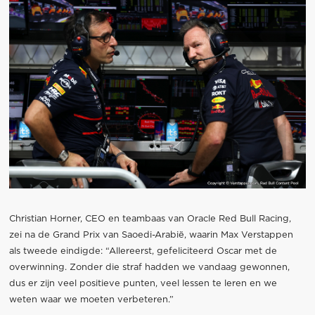
Christian Horner, CEO en teambaas van Oracle Red Bull Racing,
zei na de Grand Prix van Saoedi-Arabië, waarin Max Verstappen
als tweede eindigde: “Allereerst, gefeliciteerd Oscar met de
overwinning. Zonder die straf hadden we vandaag gewonnen,
dus er zijn veel positieve punten, veel lessen te leren en we
weten waar we moeten verbeteren.”