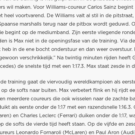
rs wil maken. Voor Williams-coureur Carlos Sainz begint 
 heel voortvarend. De Williams valt al stil in de pitstraat
 Spaanse marshalls terug naar de pitbox wordt geduwd. 
die begint op de mediumband. Zijn eerste vliegende ronde
eden is Max niet in de openingsfase van de training. Via d
Ik heb in de ene bocht onderstuur en dan weer overstuur.
s gewoon verschrikkelijk.” Na twintig minuten rijden heeft
cedes) de snelste tijd met een 1:17.3. Max staat zesde in de 
de training gaat de viervoudig wereldkampioen als eerst
op de softs naar buiten. Max verbetert flink en hij rijdt een
en meerdere coureurs die ook wisselen naar de zachte b
 duikt als eerste onder de 1:17 met een razendsnelle 1:16.3
aren) en Charles Leclerc (Ferrari) duiken onder de 1:17, 
p de softs de vierde tijd heeft staan. Op de vijfde en zes
oureurs Leonardo Fornaroli (McLaren) en Paul Aron (Audi