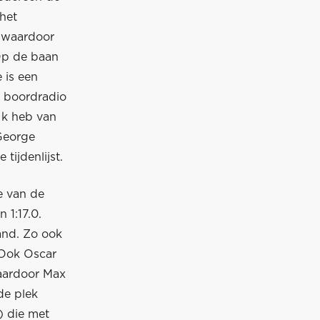
het
, waardoor
Op de baan
 is een
e boordradio
 Ik heb van
 George
tijdenlijst.
e van de
 1:17.0.
and. Zo ook
. Ook Oscar
waardoor Max
de plek
) die met