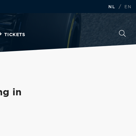
/
NL
EN
TICKETS
ng in