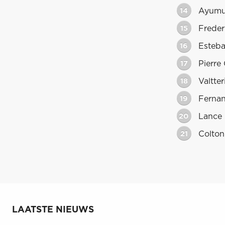
14
Ayumu
15
Freder
16
Esteb
17
Pierre
18
Valtter
19
Ferna
20
Lance 
21
Colton
LAATSTE NIEUWS