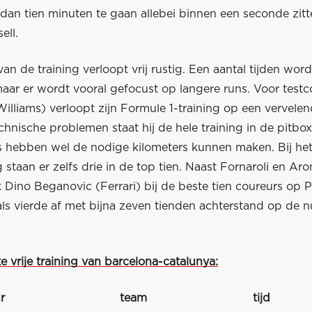
dan tien minuten te gaan allebei binnen een seconde zit
ell.
van de training verloopt vrij rustig. Een aantal tijden wo
maar er wordt vooral gefocust op langere runs. Voor test
lliams) verloopt zijn Formule 1-training op een vervelen
hnische problemen staat hij de hele training in de pitbo
s hebben wel de nodige kilometers kunnen maken. Bij het
g staan er zelfs drie in de top tien. Naast Fornaroli en Aro
 Dino Beganovic (Ferrari) bij de beste tien coureurs op P
 als vierde af met bijna zeven tienden achterstand op de
te vrije training van barcelona-catalunya:
r
team
tijd