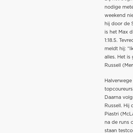
nodige mete
weekend niet
hij door de
is het Max 
1:18.5. Tevr
meldt hij: “
alles. Het i
Russell (Mer
Halverwege 
topcoureurs 
Daarna volg
Russell. Hij
Piastri (McL
na de runs o
staan testc