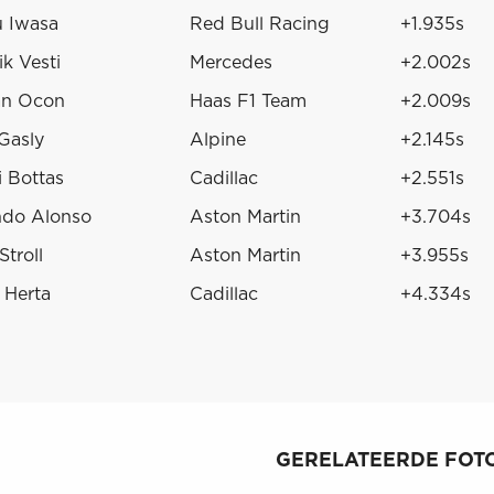
 Iwasa
Red Bull Racing
+1.935s
ik Vesti
Mercedes
+2.002s
an Ocon
Haas F1 Team
+2.009s
 Gasly
Alpine
+2.145s
i Bottas
Cadillac
+2.551s
ndo Alonso
Aston Martin
+3.704s
Stroll
Aston Martin
+3.955s
 Herta
Cadillac
+4.334s
GERELATEERDE FOTO