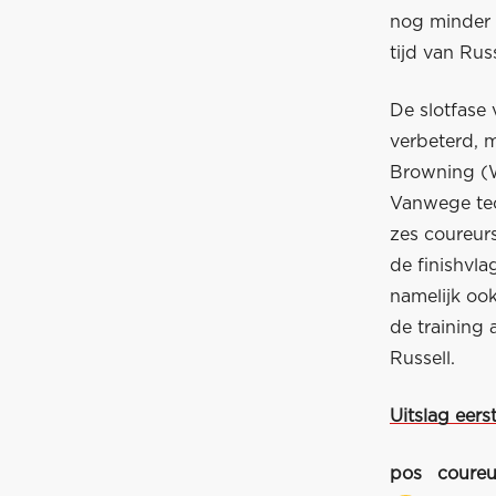
nog minder 
tijd van Russ
De slotfase 
verbeterd, 
Browning (Wi
Vanwege tec
zes coureur
de finishvla
namelijk ook
de training
Russell.
Uitslag eers
pos
coureu