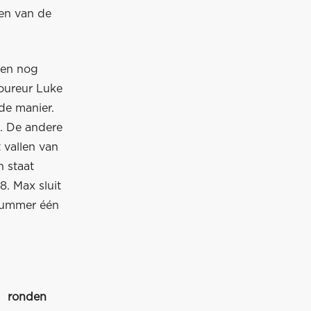
ten van de
rden nog
coureur Luke
de manier.
x. De andere
 vallen van
n staat
8. Max sluit
 nummer één
ronden