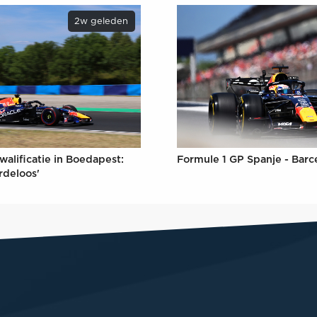
2w geleden
Formule 1 GP Spanje - Barc
walificatie in Boedapest:
rdeloos'