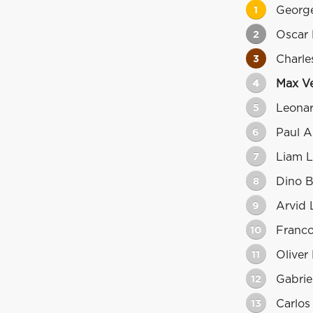
1
George
2
Oscar 
3
Charle
4
Max V
5
Leonar
6
Paul A
7
Liam 
8
Dino 
9
Arvid 
10
Franco
11
Oliver
12
Gabrie
13
Carlos