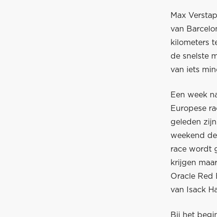
Max Verstapp
van Barcelon
kilometers 
de snelste m
van iets min
Een week na
Europese rac
geleden zijn
weekend de 
race wordt g
krijgen maar
Oracle Red B
van Isack Ha
Bij het begi