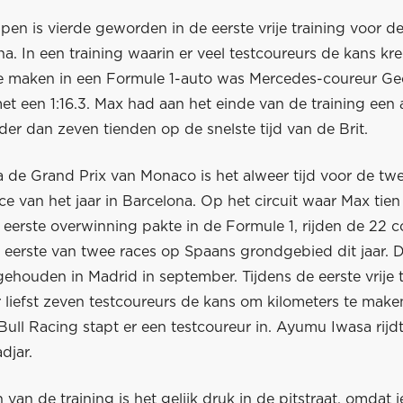
en is vierde geworden in de eerste vrije training voor d
a. In een training waarin er veel testcoureurs de kans k
te maken in een Formule 1-auto was Mercedes-coureur Ge
et een 1:16.3. Max had aan het einde van de training een
der dan zeven tienden op de snelste tijd van de Brit.
 de Grand Prix van Monaco is het alweer tijd voor de tw
e van het jaar in Barcelona. Op het circuit waar Max tien 
 eerste overwinning pakte in de Formule 1, rijden de 22 c
eerste van twee races op Spaans grondgebied dit jaar. 
ehouden in Madrid in september. Tijdens de eerste vrije t
 liefst zeven testcoureurs de kans om kilometers te make
ull Racing stapt er een testcoureur in. Ayumu Iwasa rijdt
djar.
n van de training is het gelijk druk in de pitstraat, omdat