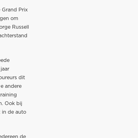
e Grand Prix
regen om
orge Russell
 achterstand
eede
jaar
oureurs dit
De andere
raining
n. Ook bij
 in de auto
 iedereen de