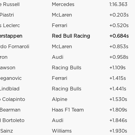
 Russell
Mercedes
1:16.363
Piastri
McLaren
+0.203s
s Leclerc
Ferrari
+0.520s
erstappen
Red Bull Racing
+0.684s
do Fornaroli
McLaren
+0.853s
ron
Audi
+0.958s
Lawson
Racing Bulls
+1.109s
Beganovic
Ferrari
+1.415s
Lindblad
Racing Bulls
+1.441s
 Colapinto
Alpine
+1.530s
 Bearman
Haas F1 Team
+1.809s
l Bortoleto
Audi
+1.846s
 Sainz
Williams
+1.930s