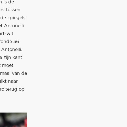
 is de
os tussen
 de spiegels
t Antonelli
art-wit
 ronde 36
Antonelli.
 zijn kant
t moet
timaal van de
ikt naar
rc terug op
.