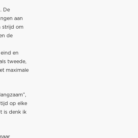
a. De
vingen aan
 strijd om
 en de
 eind en
als tweede,
het maximale
 langzaam”,
tijd op elke
t is denk ik
”
maar