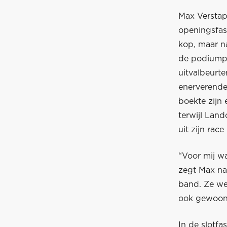
Max Verstapp
openingsfase
kop, maar n
de podiumpla
uitvalbeurte
enerverende 
boekte zijn 
terwijl Land
uit zijn rac
“Voor mij w
zegt Max na 
band. Ze wer
ook gewoon 
In de slotf