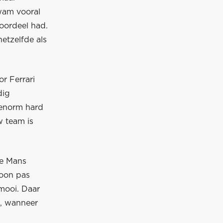
wam vooral
oordeel had.
etzelfde als
r Ferrari
dig
 enorm hard
w team is
Le Mans
foon pas
rmooi. Daar
d, wanneer