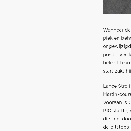
Wanneer de l
plek en beho
ongewijzigd.
positie ver
beleeft tea
start zakt h
Lance Stroll
Martin-cour
Vooraan is 
P10 startte,
die snel doo
de pitstops