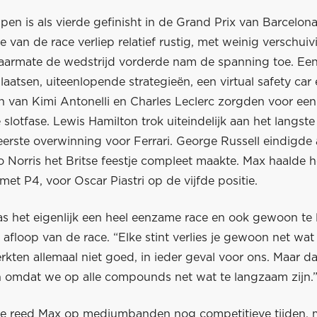
en is als vierde gefinisht in de Grand Prix van Barcelon
 van de race verliep relatief rustig, met weinig verschui
aarmate de wedstrijd vorderde nam de spanning toe. Een
atsen, uiteenlopende strategieën, een virtual safety car
n van Kimi Antonelli en Charles Leclerc zorgden voor een
slotfase. Lewis Hamilton trok uiteindelijk aan het langste
eerste overwinning voor Ferrari. George Russell eindigde 
o Norris het Britse feestje compleet maakte. Max haalde 
e met P4, voor Oscar Piastri op de vijfde positie.
as het eigenlijk een heel eenzame race en ook gewoon te
afloop van de race. “Elke stint verlies je gewoon net wat 
kten allemaal niet goed, in ieder geval voor ons. Maar da
omdat we op alle compounds net wat te langzaam zijn.
ase reed Max op mediumbanden nog competitieve tijden, 