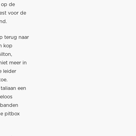
n op de
iest voor de
and.
op terug naar
an kop
ilton,
niet meer in
 leider
toe.
taliaan een
keloos
umbanden
de pitbox