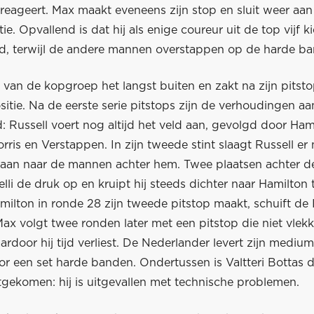
 reageert. Max maakt eveneens zijn stop en sluit weer aa
tie. Opvallend is dat hij als enige coureur uit de top vijf k
 terwijl de andere mannen overstappen op de harde b
ft van de kopgroep het langst buiten en zakt na zijn pitst
itie. Na de eerste serie pitstops zijn de verhoudingen a
 Russell voert nog altijd het veld aan, gevolgd door Ham
orris en Verstappen. In zijn tweede stint slaagt Russell er 
slaan naar de mannen achter hem. Twee plaatsen achter de
lli de druk op en kruipt hij steeds dichter naar Hamilton 
lton in ronde 28 zijn tweede pitstop maakt, schuift de I
Max volgt twee ronden later met een pitstop die niet vlek
ardoor hij tijd verliest. De Nederlander levert zijn medi
or een set harde banden. Ondertussen is Valtteri Bottas 
tgekomen: hij is uitgevallen met technische problemen.