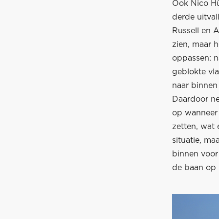
Ook Nico Hü
derde uitval
Russell en A
zien, maar h
oppassen: na
geblokte vl
naar binnen 
Daardoor nee
op wanneer 
zetten, wat 
situatie, ma
binnen voor
de baan op P