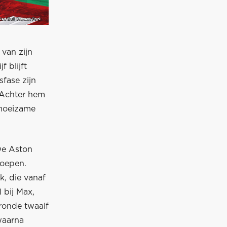
van zijn
f blijft
sfase zijn
 Achter hem
 moeizame
 De Aston
roepen.
k, die vanaf
 bij Max,
ronde twaalf
waarna