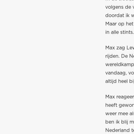
volgens de 
doordat ik 
Maar op het 
in alle stints.
Max zag Lew
rijden. De 
wereldkampi
vandaag, vo
altijd heel 
Max reageer
heeft gewon
weer mee als
ben ik blij 
Nederland te