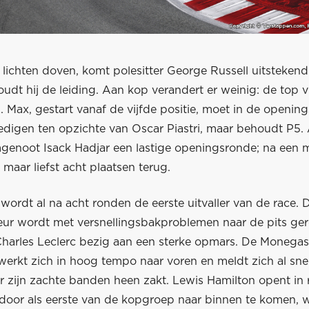
ichten doven, komt polesitter George Russell uitstekend 
udt hij de leiding. Aan kop verandert er weinig: de top vij
 Max, gestart vanaf de vijfde positie, moet in de opening
dedigen ten opzichte van Oscar Piastri, maar behoudt P5.
mgenoot Isack Hadjar een lastige openingsronde; na een
ij maar liefst acht plaatsen terug.
 wordt al na acht ronden de eerste uitvaller van de race.
eur wordt met versnellingsbakproblemen naar de pits ge
Charles Leclerc bezig aan een sterke opmars. De Monegas
 werkt zich in hoog tempo naar voren en meldt zich al snel
r zijn zachte banden heen zakt. Lewis Hamilton opent in 
 door als eerste van de kopgroep naar binnen te komen, 