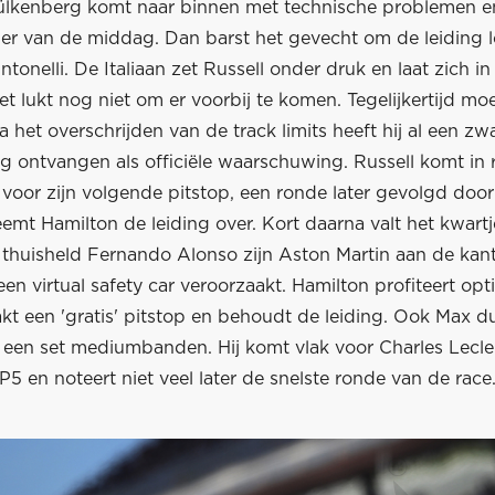
lkenberg komt naar binnen met technische problemen en
ler van de middag. Dan barst het gevecht om de leiding l
ntonelli. De Italiaan zet Russell onder druk en laat zich in
et lukt nog niet om er voorbij te komen. Tegelijkertijd moe
 het overschrijden van de track limits heeft hij al een zw
ag ontvangen als officiële waarschuwing. Russell komt in
voor zijn volgende pitstop, een ronde later gevolgd door 
mt Hamilton de leiding over. Kort daarna valt het kwartje
thuisheld Fernando Alonso zijn Aston Martin aan de kan
een virtual safety car veroorzaakt. Hamilton profiteert op
akt een 'gratis' pitstop en behoudt de leiding. Ook Max du
 een set mediumbanden. Hij komt vlak voor Charles Lecle
5 en noteert niet veel later de snelste ronde van de race