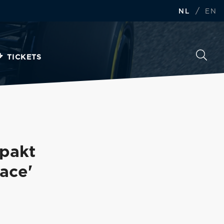
/
NL
EN
TICKETS
 pakt
ace'