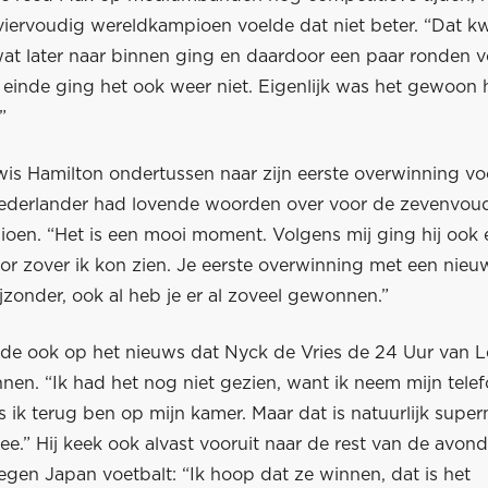
viervoudig wereldkampioen voelde dat niet beter. “Dat k
wat later naar binnen ging en daardoor een paar ronden v
einde ging het ook weer niet. Eigenlijk was het gewoon h
”
is Hamilton ondertussen naar zijn eerste overwinning voo
Nederlander had lovende woorden over voor de zevenvou
oen. “Het is een mooi moment. Volgens mij ging hij ook
or zover ik kon zien. Je eerste overwinning met een nieu
bijzonder, ook al heb je er al zoveel gewonnen.”
de ook op het nieuws dat Nyck de Vries de 24 Uur van 
nen. “Ik had het nog niet gezien, want ik neem mijn tele
 ik terug ben op mijn kamer. Maar dat is natuurlijk supe
mee.” Hij keek ook alvast vooruit naar de rest van de avon
gen Japan voetbalt: “Ik hoop dat ze winnen, dat is het