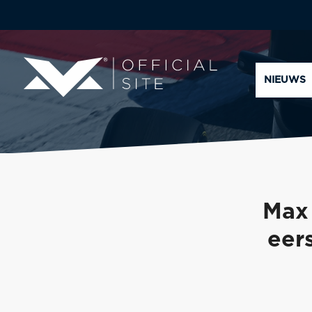
NIEUWS
Max 
eer