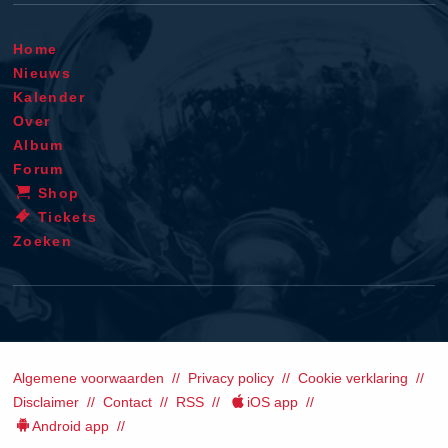
Home
Nieuws
Kalender
Over
Album
Forum
Shop
Tickets
Zoeken
Algemene voorwaarden
Privacy policy
Cookie verklaring
Disclaimer
Contact
RSS
iOS app
Android app