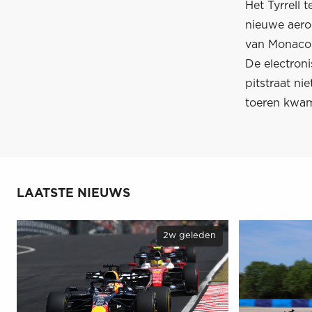
Het Tyrrell
nieuwe aero
van Monaco.
De electron
pitstraat ni
toeren kwam 
LAATSTE NIEUWS
2w geleden