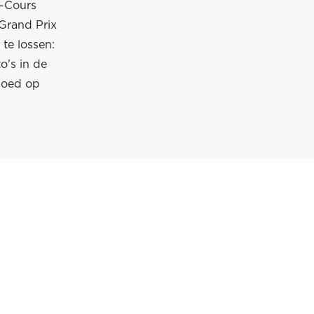
y-Cours
Grand Prix
te lossen:
o's in de
 goed op