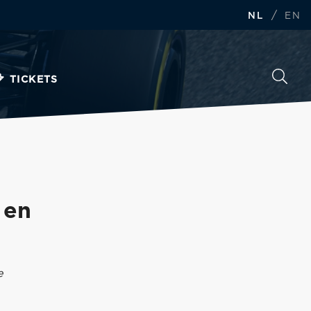
/
NL
EN
TICKETS
 en
e