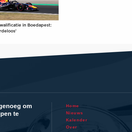
walificatie in Boedapest:
rdeloos'
l genoeg om
Home
pen te
Nieuws
Kalender
Over