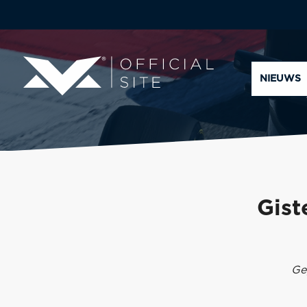
NIEUWS
Gist
Ge