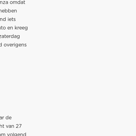
Monza omdat
a hebben
nd iets
uto en kreeg
 zaterdag
d overigens
ar de
ht van 27
 om volgend