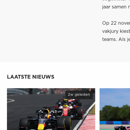
jaar samen 
Op 22 novem
vakjury kie
teams. Als j
LAATSTE NIEUWS
2w geleden