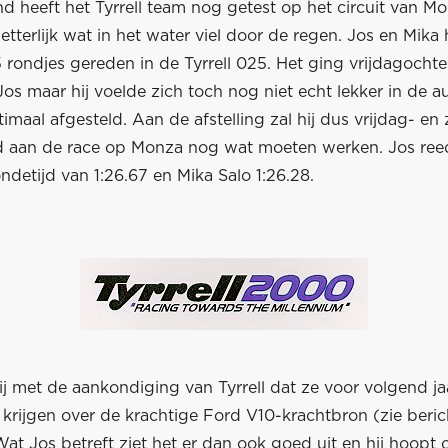
nd heeft het Tyrrell team nog getest op het circuit van 
tterlijk wat in het water viel door de regen. Jos en Mik
rondjes gereden in de Tyrrell 025. Het ging vrijdagochte
os maar hij voelde zich toch nog niet echt lekker in de a
imaal afgesteld. Aan de afstelling zal hij dus vrijdag- en
 aan de race op Monza nog wat moeten werken. Jos ree
ndetijd van 1:26.67 en Mika Salo 1:26.28.
lij met de aankondiging van Tyrrell dat ze voor volgend ja
krijgen over de krachtige Ford V10-krachtbron (zie beric
at Jos betreft ziet het er dan ook goed uit en hij hoopt