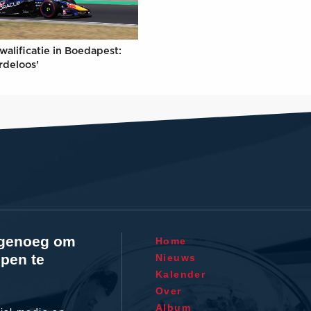
walificatie in Boedapest:
rdeloos'
l genoeg om
Home
pen te
Nieuws
Kalender
Over
Album