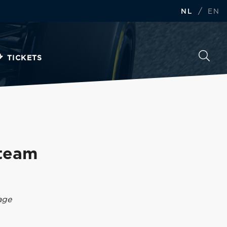
/
NL
EN
TICKETS
 team
age