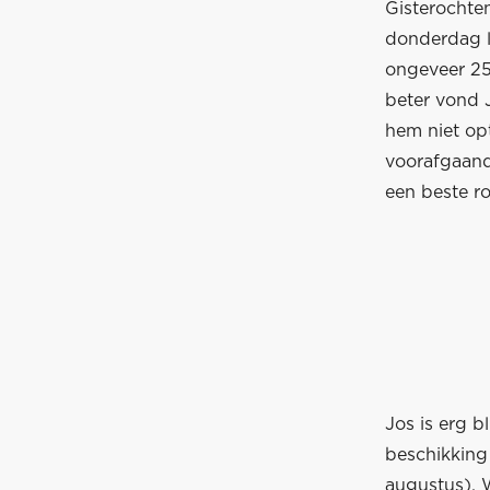
Gisterochte
donderdag le
ongeveer 25 
beter vond J
hem niet opt
voorafgaand
een beste ro
Jos is erg b
beschikking 
augustus). W