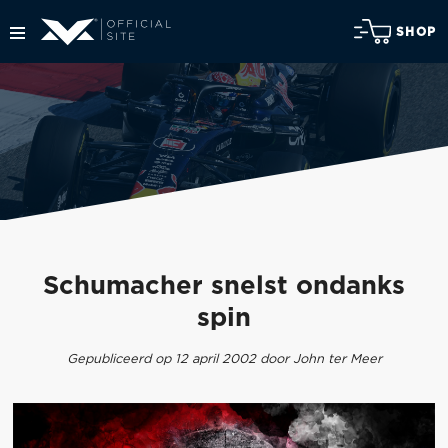
SHOP
Schumacher snelst ondanks
spin
Gepubliceerd op 12 april 2002 door John ter Meer