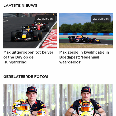
LAATSTE NIEUWS
2w geleden
2w geleden
Max uitgeroepen tot Driver
Max zesde in kwalificatie in
of the Day op de
Boedapest: 'Helemaal
Hungaroring
waardeloos'
GERELATEERDE FOTO'S