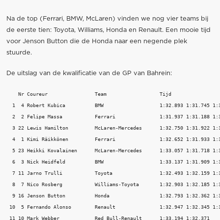
Na de top (Ferrari, BMW, McLaren) vinden we nog vier teams bij
de eerste tien: Toyota, Williams, Honda en Renault. Een mooie tijd
voor Jenson Button die de Honda naar een negende plek
stuurde.
De uitslag van de kwalificatie van de GP van Bahrein:
    Nr Coureur                Team                  Tijd

  1  4 Robert Kubica          BMW                   1:32.893 1:31.745 1:3
  2  2 Felipe Massa           Ferrari               1:31.937 1:31.188 1:3
  3 22 Lewis Hamilton         McLaren-Mercedes      1:32.750 1:31.922 1:3
  4  1 Kimi Räikkönen         Ferrari               1:32.652 1:31.933 1:3
  5 23 Heikki Kovalainen      McLaren-Mercedes      1:33.057 1:31.718 1:3
  6  3 Nick Heidfeld          BMW                   1:33.137 1:31.909 1:3
  7 11 Jarno Trulli           Toyota                1:32.493 1:32.159 1:3
  8  7 Nico Rosberg           Williams-Toyota       1:32.903 1:32.185 1:3
  9 16 Jenson Button          Honda                 1:32.793 1:32.362 1:3
 10  5 Fernando Alonso        Renault               1:32.947 1:32.345 1:3
 11 10 Mark Webber            Red Bull-Renault      1:33.194 1:32.371    