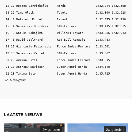
 12 17 Rubens Barrichello     Honda                 1:32.944 1:32.508    
 13 12 Timo Glock             Toyota                1:32.800 1:32.528    
 14  6 Nelsinho Piquet        Renault               1:32.975 1:32.790    
 15 14 Sebastien Bourdais     STR-Ferrari           1:33.415 1:32.915    
 16  8 Kazuki Nakajima        Williams-Toyota       1:33.386 1:32.943    
 17  9 David Coulthard        Red Bull-Renault      1:33.433             
 18 21 Giancarlo Fisichella   Force India-Ferrari   1:33.501             
 19 15 Sebastian Vettel       STR-Ferrari           1:33.562             
 20 20 Adrian Sutil           Force India-Ferrari   1:33.845             
 21 19 Anthony Davidson       Super Aguri-Honda     1:34.140             
Jo Vleugels
LAATSTE NIEUWS
2w geleden
2w geleden