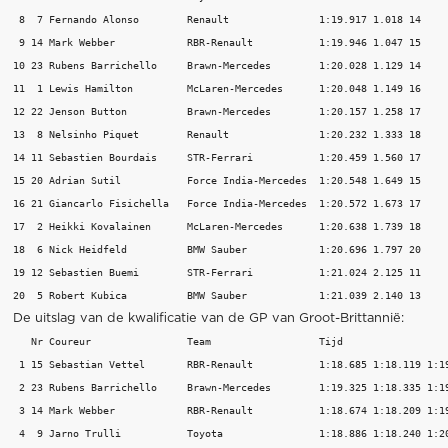
 8  7 Fernando Alonso        Renault               1:19.917 1.018 14 

 9 14 Mark Webber            RBR-Renault           1:19.946 1.047 15 

10 23 Rubens Barrichello     Brawn-Mercedes        1:20.028 1.129 14 

11  1 Lewis Hamilton         McLaren-Mercedes      1:20.048 1.149 16 

12 22 Jenson Button          Brawn-Mercedes        1:20.157 1.258 17 

13  8 Nelsinho Piquet        Renault               1:20.232 1.333 18 

14 11 Sebastien Bourdais     STR-Ferrari           1:20.459 1.560 17 

15 20 Adrian Sutil           Force India-Mercedes  1:20.548 1.649 15 

16 21 Giancarlo Fisichella   Force India-Mercedes  1:20.572 1.673 17 

17  2 Heikki Kovalainen      McLaren-Mercedes      1:20.638 1.739 18 

18  6 Nick Heidfeld          BMW Sauber            1:20.696 1.797 20 

19 12 Sebastien Buemi        STR-Ferrari           1:21.024 2.125 11 

De uitslag van de kwalificatie van de GP van Groot-Brittannië:
   Nr Coureur                Team                  Tijd 

 1 15 Sebastian Vettel       RBR-Renault           1:18.685 1:18.119 1:19
 2 23 Rubens Barrichello     Brawn-Mercedes        1:19.325 1:18.335 1:19
 3 14 Mark Webber            RBR-Renault           1:18.674 1:18.209 1:19
 4  9 Jarno Trulli           Toyota                1:18.886 1:18.240 1:20