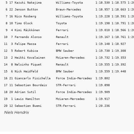
 5 17 Kazuki Nakajima        Williams-Toyota       1:18.530 1:18.575 1:20
 6 22 Jenson Button          Brawn-Mercedes        1:18.957 1:18.663 1:20
 7 16 Nico Rosberg           Williams-Toyota       1:19.228 1:18.591 1:20
 8 10 Timo Glock             Toyota                1:19.198 1:18.791 1:20
 9  4 Kimi Räikkönen         Ferrari               1:19.010 1:18.566 1:20
10  7 Fernando Alonso        Renault               1:19.167 1:18.761 1:20
11  3 Felipe Massa           Ferrari               1:19.148 1:18.927     
12  5 Robert Kubica          BMW Sauber            1:19.730 1:19.308     
13  2 Heikki Kovalainen      McLaren-Mercedes      1:19.732 1:19.353     
14  8 Nelsinho Piquet        Renault               1:19.555 1:19.392     
15  6 Nick Heidfeld          BMW Sauber            1:19.559 1:19.448     
16 21 Giancarlo Fisichella   Force India-Mercedes  1:19.802              
17 11 Sebastien Bourdais     STR-Ferrari           1:19.898              
18 20 Adrian Sutil           Force India-Mercedes  1:19.909              
19  1 Lewis Hamilton         McLaren-Mercedes      1:19.917              
Niels Hendrix