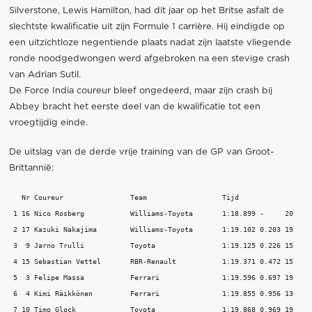
Silverstone, Lewis Hamilton, had dit jaar op het Britse asfalt de
slechtste kwalificatie uit zijn Formule 1 carrière. Hij eindigde op
een uitzichtloze negentiende plaats nadat zijn laatste vliegende
ronde noodgedwongen werd afgebroken na een stevige crash
van Adrian Sutil.
De Force India coureur bleef ongedeerd, maar zijn crash bij
Abbey bracht het eerste deel van de kwalificatie tot een
vroegtijdig einde.
De uitslag van de derde vrije training van de GP van Groot-
Brittannië:
   Nr Coureur                Team                  Tijd 

 1 16 Nico Rosberg           Williams-Toyota       1:18.899 -     20 

 2 17 Kazuki Nakajima        Williams-Toyota       1:19.102 0.203 19 

 3  9 Jarno Trulli           Toyota                1:19.125 0.226 15 

 4 15 Sebastian Vettel       RBR-Renault           1:19.371 0.472 15 

 5  3 Felipe Massa           Ferrari               1:19.596 0.697 19 

 6  4 Kimi Räikkönen         Ferrari               1:19.855 0.956 13 

 7 10 Timo Glock             Toyota                1:19.868 0.969 19 
