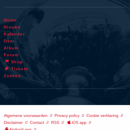
Home
Nieuws
Kalender
Over
Album
Forum
Shop
Tickets
Zoeken
Algemene voorwaarden
Privacy policy
Cookie verklaring
Disclaimer
Contact
RSS
iOS app
Android app