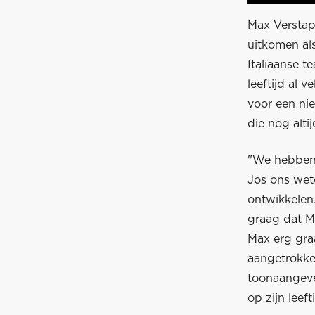
Max Verstap
uitkomen als 
Italiaanse t
leeftijd al 
voor een ni
die nog alti
"We hebben 
Jos ons wete
ontwikkelen
graag dat Ma
Max erg gra
aangetrokken
toonaangeve
op zijn leef