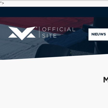
">
NIEUWS
M