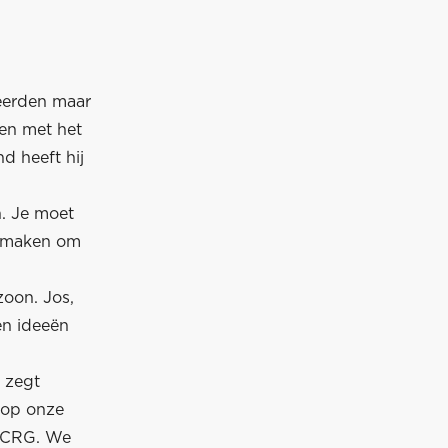
seerden maar
ren met het
d heeft hij
. Je moet
e maken om
zoon. Jos,
en ideeën
 zegt
 op onze
n CRG. We