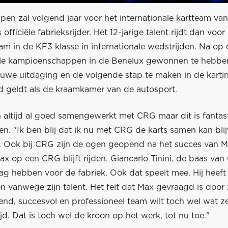
pen zal volgend jaar voor het internationale kartteam v
officiële fabrieksrijder. Het 12-jarige talent rijdt dan voor
eam in de KF3 klasse in internationale wedstrijden. Na op
vele kampioenschappen in de Benelux gewonnen te hebben, 
euwe uitdaging en de volgende stap te maken in de kartin
jd geldt als de kraamkamer van de autosport.
altijd al goed samengewerkt met CRG maar dit is fantasti
n. "Ik ben blij dat ik nu met CRG de karts samen kan bli
. Ook bij CRG zijn de ogen geopend na het succes van Max
x op een CRG blijft rijden. Giancarlo Tinini, de baas van
ag hebben voor de fabriek. Ook dat speelt mee. Hij heef
 vanwege zijn talent. Het feit dat Max gevraagd is door 
nd, succesvol en professioneel team wilt toch wel wat z
tijd. Dat is toch wel de kroon op het werk, tot nu toe."