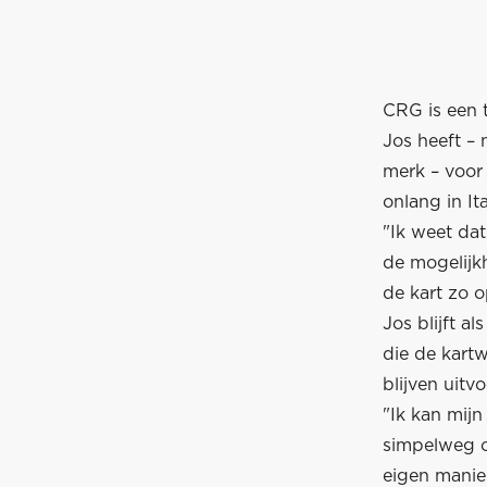
CRG is een 
Jos heeft – 
merk – voor
onlang in It
"Ik weet da
de mogelijk
de kart zo 
Jos blijft a
die de kartw
blijven uitv
"Ik kan mij
simpelweg o
eigen manie