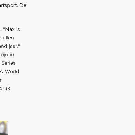
rtsport. De
. "Max is
spullen
nd jaar."
rijd in
 Series
IA World
an
 druk