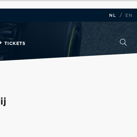
/
NL
EN
TICKETS
ij