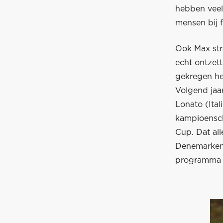
hebben veel
mensen bij 
Ook Max stra
echt ontzett
gekregen hee
Volgend jaar
Lonato (Ita
kampioensc
Cup. Dat all
Denemarken 
programma v