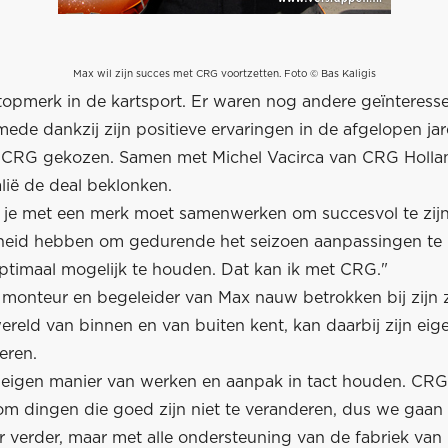
Max wil zijn succes met CRG voortzetten. Foto © Bas Kaligis
topmerk in de kartsport. Er waren nog andere geïnteres
mede dankzij zijn positieve ervaringen in de afgelopen ja
 CRG gekozen. Samen met Michel Vacirca van CRG Hollan
alië de deal beklonken.
t je met een merk moet samenwerken om succesvol te zijn
heid hebben om gedurende het seizoen aanpassingen t
optimaal mogelijk te houden. Dat kan ik met CRG."
ls monteur en begeleider van Max nauw betrokken bij zijn 
ereld van binnen en van buiten kent, kan daarbij zijn eig
oeren.
n eigen manier van werken en aanpak in tact houden. CRG
m dingen die goed zijn niet te veranderen, dus we gaan
r verder, maar met alle ondersteuning van de fabriek va