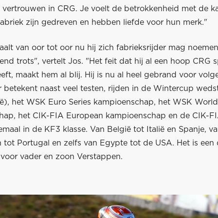
 vertrouwen in CRG. Je voelt de betrokkenheid met de ka
fabriek zijn gedreven en hebben liefde voor hun merk."
alt van oor tot oor nu hij zich fabrieksrijder mag noemen
end trots", vertelt Jos. "Het feit dat hij al een hoop CRG 
ft, maakt hem al blij. Hij is nu al heel gebrand voor volge
 betekent naast veel testen, rijden in de Wintercup wedst
lië), het WSK Euro Series kampioenschap, het WSK World
hap, het CIK-FIA European kampioenschap en de CIK-F
emaal in de KF3 klasse. Van België tot Italië en Spanje, v
tot Portugal en zelfs van Egypte tot de USA. Het is een
oor vader en zoon Verstappen.