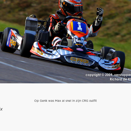
Op Genk was Max al snel in zijn CRG outfit
x