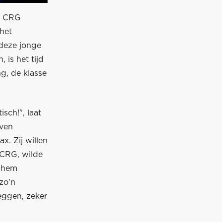
an CRG
 het
 deze jonge
is het tijd
g, de klasse
sch!", laat
jven
. Zij willen
 CRG, wilde
t hem
zo'n
eggen, zeker