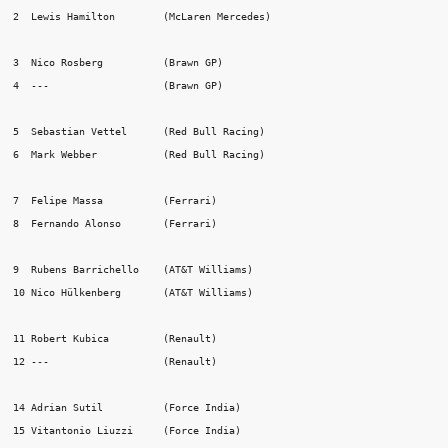
2  Lewis Hamilton        (McLaren Mercedes)

3  Nico Rosberg          (Brawn GP)

4  ---                   (Brawn GP)

5  Sebastian Vettel      (Red Bull Racing)

6  Mark Webber           (Red Bull Racing)

7  Felipe Massa          (Ferrari)

8  Fernando Alonso       (Ferrari)

9  Rubens Barrichello    (AT&T Williams)

10 Nico Hülkenberg       (AT&T Williams)

11 Robert Kubica         (Renault)

12 ---                   (Renault)

14 Adrian Sutil          (Force India)

15 Vitantonio Liuzzi     (Force India)
