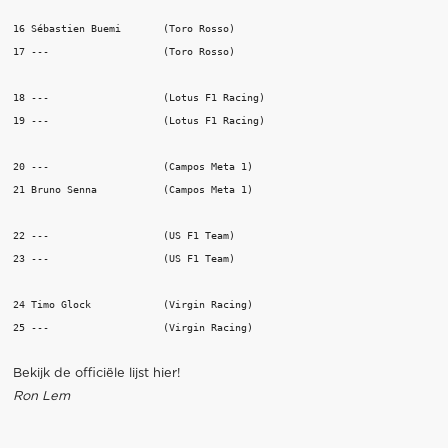
16 Sébastien Buemi       (Toro Rosso)

17 ---                   (Toro Rosso)

18 ---                   (Lotus F1 Racing)

19 ---                   (Lotus F1 Racing)

20 ---                   (Campos Meta 1)

21 Bruno Senna           (Campos Meta 1)

22 ---                   (US F1 Team)

23 ---                   (US F1 Team)

24 Timo Glock            (Virgin Racing)

Bekijk de officiële lijst
hier!
Ron Lem