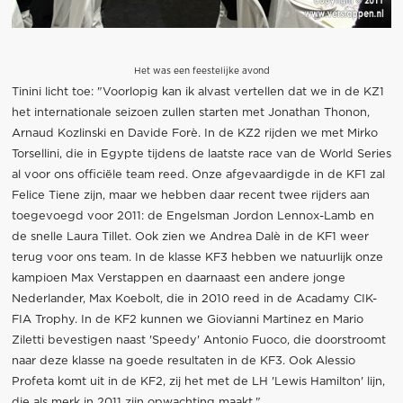
Het was een feestelijke avond
Tinini licht toe: "Voorlopig kan ik alvast vertellen dat we in de KZ1
het internationale seizoen zullen starten met Jonathan Thonon,
Arnaud Kozlinski en Davide Forè. In de KZ2 rijden we met Mirko
Torsellini, die in Egypte tijdens de laatste race van de World Series
al voor ons officiële team reed. Onze afgevaardigde in de KF1 zal
Felice Tiene zijn, maar we hebben daar recent twee rijders aan
toegevoegd voor 2011: de Engelsman Jordon Lennox-Lamb en
de snelle Laura Tillet. Ook zien we Andrea Dalè in de KF1 weer
terug voor ons team. In de klasse KF3 hebben we natuurlijk onze
kampioen Max Verstappen en daarnaast een andere jonge
Nederlander, Max Koebolt, die in 2010 reed in de Acadamy CIK-
FIA Trophy. In de KF2 kunnen we Giovianni Martinez en Mario
Ziletti bevestigen naast 'Speedy' Antonio Fuoco, die doorstroomt
naar deze klasse na goede resultaten in de KF3. Ook Alessio
Profeta komt uit in de KF2, zij het met de LH 'Lewis Hamilton' lijn,
die als merk in 2011 zijn opwachting maakt."