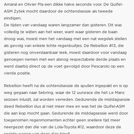
Amaral en Olivier Pla een dikke halve seconde voor. De Quifel-
ASM Zytek mocht daardoor de ochtendsessie als tweede
eindigen.
De tijden van vandaag waren langzamer dan gisteren. Dit was
volledig te wijten aan het weer, want waar gisteren de baan
droog was, moest men het vandaag met een nat wegdek stellen
als gevolg van enkele lichte regenbuitjes. De Rebellion #13, die
gisteren nog onverslaanbaar leek, moest daardoor voor vandaag
genoegen nemen met een alsnog respectabele derde plaats en
werd daarbij direct op de voet gevolgd door Pescarolo op een
vierde positie.
Rebellion heeft na de ochtendsessie de spullen ingepakt en is op
weg gegaan naar Sebring, waar de 12 uursrace die het Le Mans
seizoen inluidt, zal worden verreden. Gedurende de middagsessie
deed Rebellion dus al niet meer mee en was het de Quifel-ASM
die aan kop mocht gaan. Gedurende de middagsessie werd door
toegenomen regenmomenten echter geen snellere tijd meer
neergezet dan die van de Lola-Toyota #12, waardoor deze de