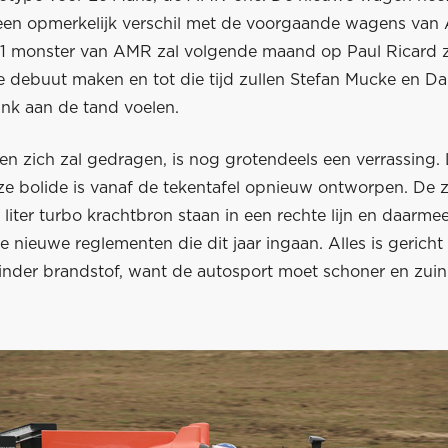
l een opmerkelijk verschil met de voorgaande wagens van
 monster van AMR zal volgende maand op Paul Ricard zi
e debuut maken en tot die tijd zullen Stefan Mucke en Da
ink aan de tand voelen.
 zich zal gedragen, is nog grotendeels een verrassing. L
ze bolide is vanaf de tekentafel opnieuw ontworpen. De z
liter turbo krachtbron staan in een rechte lijn en daarme
 nieuwe reglementen die dit jaar ingaan. Alles is gerich
inder brandstof, want de autosport moet schoner en zuini