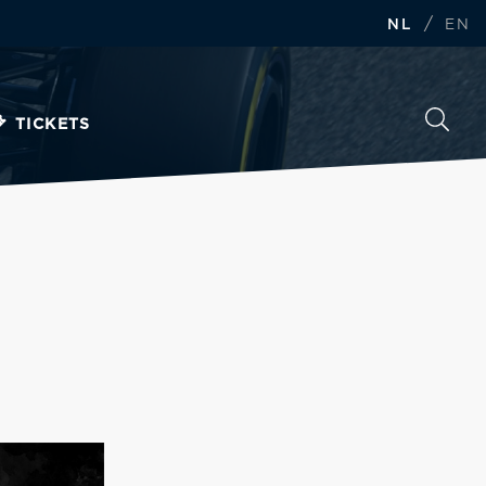
/
NL
EN
TICKETS