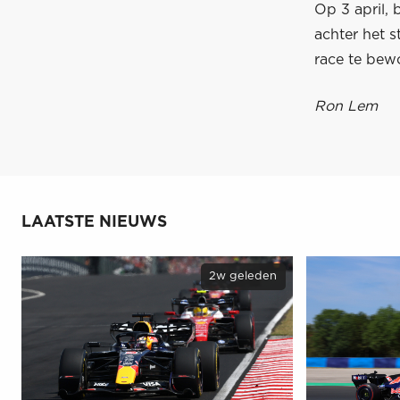
Op 3 april, 
achter het s
race te bew
Ron Lem
LAATSTE NIEUWS
2w geleden