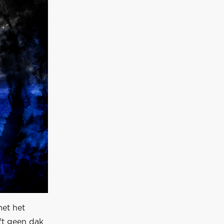
met het
ft geen dak