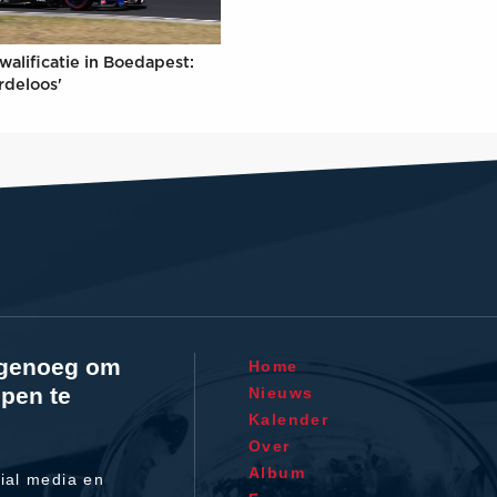
walificatie in Boedapest:
rdeloos'
l genoeg om
Home
pen te
Nieuws
Kalender
Over
Album
ial media en