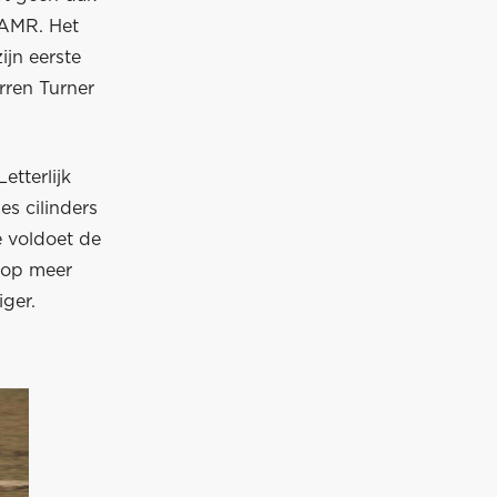
 AMR. Het
jn eerste
rren Turner
etterlijk
es cilinders
e voldoet de
t op meer
ger.