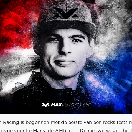
n Racing is begonnen met de eerste van een reeks tests 
otype voor Le Mans, de AMR-one. De nieuwe wagen hee