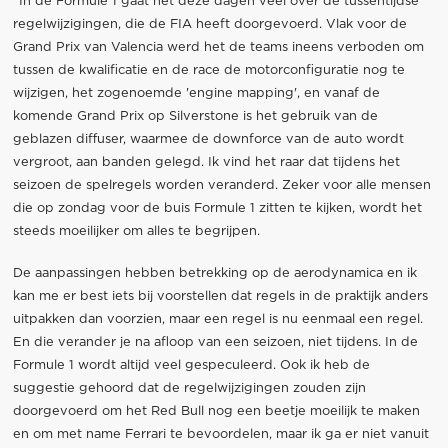
"In de Formule 1 gaat het deze dagen veel over de tussentijdse
regelwijzigingen, die de FIA heeft doorgevoerd. Vlak voor de
Grand Prix van Valencia werd het de teams ineens verboden om
tussen de kwalificatie en de race de motorconfiguratie nog te
wijzigen, het zogenoemde 'engine mapping', en vanaf de
komende Grand Prix op Silverstone is het gebruik van de
geblazen diffuser, waarmee de downforce van de auto wordt
vergroot, aan banden gelegd. Ik vind het raar dat tijdens het
seizoen de spelregels worden veranderd. Zeker voor alle mensen
die op zondag voor de buis Formule 1 zitten te kijken, wordt het
steeds moeilijker om alles te begrijpen.
De aanpassingen hebben betrekking op de aerodynamica en ik
kan me er best iets bij voorstellen dat regels in de praktijk anders
uitpakken dan voorzien, maar een regel is nu eenmaal een regel.
En die verander je na afloop van een seizoen, niet tijdens. In de
Formule 1 wordt altijd veel gespeculeerd. Ook ik heb de
suggestie gehoord dat de regelwijzigingen zouden zijn
doorgevoerd om het Red Bull nog een beetje moeilijk te maken
en om met name Ferrari te bevoordelen, maar ik ga er niet vanuit