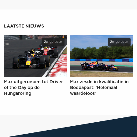
LAATSTE NIEUWS
2w geleden
2w geleden
Max uitgeroepen tot Driver
Max zesde in kwalificatie in
of the Day op de
Boedapest: 'Helemaal
Hungaroring
waardeloos'