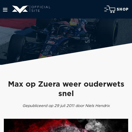
SHOP
Max op Zuera weer ouderwets
snel
Gepubliceerd op 29 juli 2011 door Niels Hendrix