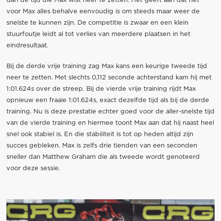
dan de tijd die Max wist neer te zetten. Het geeft aan dat het
voor Max alles behalve eenvoudig is om steeds maar weer de
snelste te kunnen zijn. De competitie is zwaar en een klein
stuurfoutje leidt al tot verlies van meerdere plaatsen in het
eindresultaat.
Bij de derde vrije training zag Max kans een keurige tweede tijd
neer te zetten. Met slechts 0,112 seconde achterstand kam hij met
1:01.624s over de streep. Bij de vierde vrije training rijdt Max
opnieuw een fraaie 1:01.624s, exact dezelfde tijd als bij de derde
training. Nu is deze prestatie echter goed voor de aller-snelste tijd
van de vierde training en hiermee toont Max aan dat hij naast heel
snel ook stabiel is. En die stabiliteit is tot op heden altijd zijn
succes gebleken. Max is zelfs drie tienden van een seconden
sneller dan Matthew Graham die als tweede wordt genoteerd
voor deze sessie.