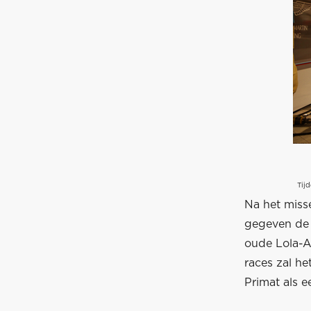
Tij
Na het miss
gegeven de 
oude Lola-A
races zal h
Primat als e