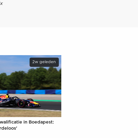
x
2w geleden
walificatie in Boedapest:
rdeloos'