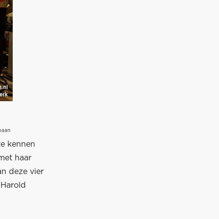
baan
te kennen
met haar
an deze vier
 Harold