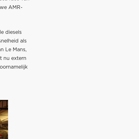
euwe AMR-
e diesels
nelheid als
an Le Mans,
t nu extern
oornamelijk