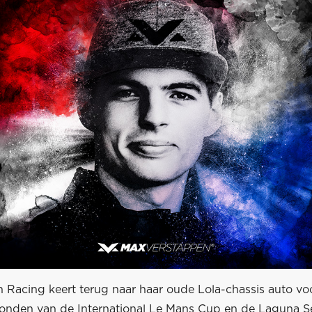
n Racing keert terug naar haar oude Lola-chassis auto vo
ronden van de International Le Mans Cup en de Laguna S