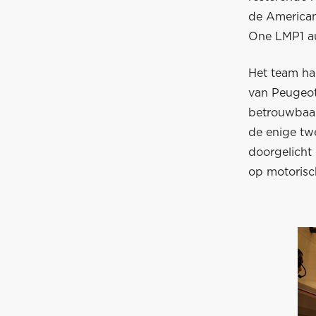
de American
One LMP1 a
Het team ha
van Peugeot
betrouwbaar
de enige tw
doorgelicht
op motorisc