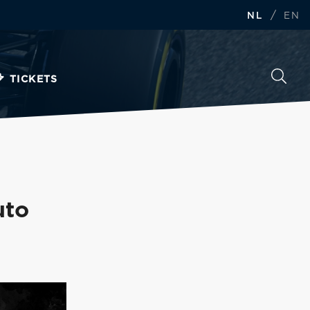
/
NL
EN
TICKETS
uto