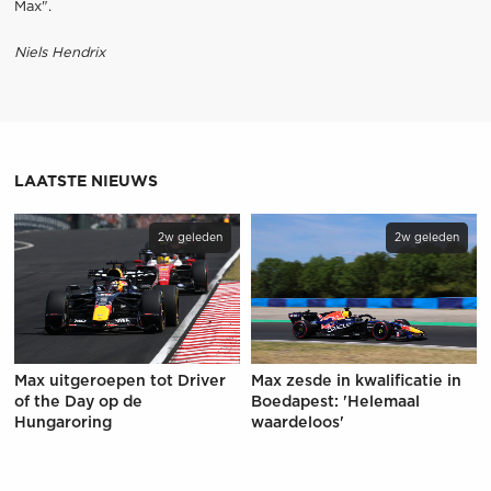
Max".
Niels Hendrix
LAATSTE NIEUWS
2w geleden
2w geleden
Max uitgeroepen tot Driver
Max zesde in kwalificatie in
of the Day op de
Boedapest: 'Helemaal
Hungaroring
waardeloos'