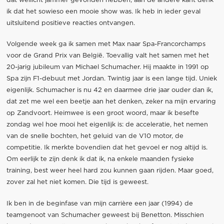
dat wellicht jammer gevonden hebben, aan de andere kant denk
ik dat het sowieso een mooie show was. Ik heb in ieder geval
uitsluitend positieve reacties ontvangen.
Volgende week ga ik samen met Max naar Spa-Francorchamps
voor de Grand Prix van België. Toevallig valt het samen met het
20-jarig jubileum van Michael Schumacher. Hij maakte in 1991 op
Spa zijn F1-debuut met Jordan. Twintig jaar is een lange tijd. Uniek
eigenlijk. Schumacher is nu 42 en daarmee drie jaar ouder dan ik,
dat zet me wel een beetje aan het denken, zeker na mijn ervaring
op Zandvoort. Heimwee is een groot woord, maar ik besefte
zondag wel hoe mooi het eigenlijk is: de acceleratie, het nemen
van de snelle bochten, het geluid van de V10 motor, de
competitie. Ik merkte bovendien dat het gevoel er nog altijd is.
Om eerlijk te zijn denk ik dat ik, na enkele maanden fysieke
training, best weer heel hard zou kunnen gaan rijden. Maar goed,
zover zal het niet komen. Die tijd is geweest.
Ik ben in de beginfase van mijn carrière een jaar (1994) de
teamgenoot van Schumacher geweest bij Benetton. Misschien