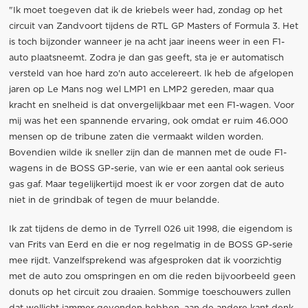
"Ik moet toegeven dat ik de kriebels weer had, zondag op het
circuit van Zandvoort tijdens de RTL GP Masters of Formula 3. Het
is toch bijzonder wanneer je na acht jaar ineens weer in een F1-
auto plaatsneemt. Zodra je dan gas geeft, sta je er automatisch
versteld van hoe hard zo'n auto accelereert. Ik heb de afgelopen
jaren op Le Mans nog wel LMP1 en LMP2 gereden, maar qua
kracht en snelheid is dat onvergelijkbaar met een F1-wagen. Voor
mij was het een spannende ervaring, ook omdat er ruim 46.000
mensen op de tribune zaten die vermaakt wilden worden.
Bovendien wilde ik sneller zijn dan de mannen met de oude F1-
wagens in de BOSS GP-serie, van wie er een aantal ook serieus
gas gaf. Maar tegelijkertijd moest ik er voor zorgen dat de auto
niet in de grindbak of tegen de muur belandde.
Ik zat tijdens de demo in de Tyrrell 026 uit 1998, die eigendom is
van Frits van Eerd en die er nog regelmatig in de BOSS GP-serie
mee rijdt. Vanzelfsprekend was afgesproken dat ik voorzichtig
met de auto zou omspringen en om die reden bijvoorbeeld geen
donuts op het circuit zou draaien. Sommige toeschouwers zullen