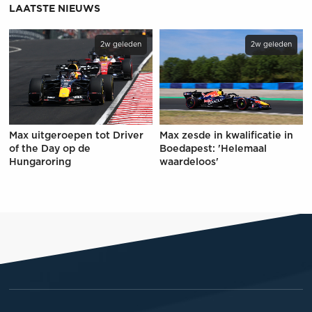
LAATSTE NIEUWS
2w geleden
2w geleden
Max uitgeroepen tot Driver
Max zesde in kwalificatie in
of the Day op de
Boedapest: 'Helemaal
Hungaroring
waardeloos'