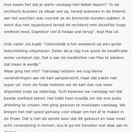
Hoe kwam het dat je starts vandaag niet lekker liepen? "In de
rechterrij duwden ze elkaar wel op, terwijl iedereen in de linkerrij
aan het wachten was voordat ze de binnenlijn konden pakken. Ik
werd dus niet opgeduwd terwijl de rechterrij met dezelfde hoge
snelheid reed. Daardoor viel ik helaas wat terug", legt Max uit.
Ook vader Jos baalt: "Uiteindelijk is het weekend op een grote
teleurstelling uitgelopen. Zeker als je zag hoe goed de kwalificatie
series verlopen zijn. Dat is aan de kwaliteiten van Max te danken,
dat meen ik eerlijk."
Waar ging het mis? "Vandaag hebben we nog kleine
veranderingen aan de kart aangebracht, maar dat pakte niet
super uit. Voor de finale hebben we de kart dan ook weer
afgesteld zoals op zaterdag. Toch kwamen we vandaag net dat
beetje snelheid tekort. Het blijkt heel moeilijk om die ene juiste
afstelling te vinden. Het ging gewoon te moeizaam vandaag. We
kregen het niet goed genoeg voor elkaar om het af te maken in
de finale. Dat is niet de eerste keer dat dit gebeurt en daar moet
echt verandering in komen, dus ik ga me beraden wat daar aan te