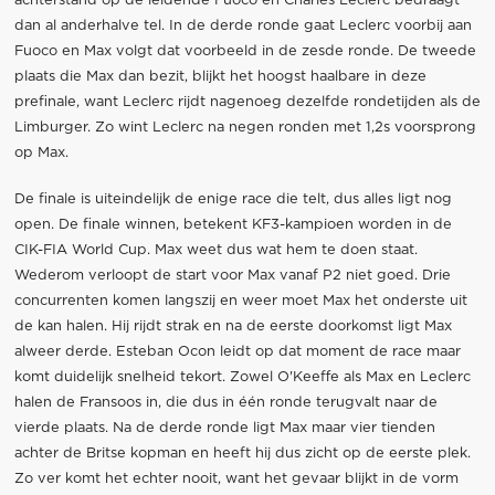
achterstand op de leidende Fuoco en Charles Leclerc bedraagt
dan al anderhalve tel. In de derde ronde gaat Leclerc voorbij aan
Fuoco en Max volgt dat voorbeeld in de zesde ronde. De tweede
plaats die Max dan bezit, blijkt het hoogst haalbare in deze
prefinale, want Leclerc rijdt nagenoeg dezelfde rondetijden als de
Limburger. Zo wint Leclerc na negen ronden met 1,2s voorsprong
op Max.
De finale is uiteindelijk de enige race die telt, dus alles ligt nog
open. De finale winnen, betekent KF3-kampioen worden in de
CIK-FIA World Cup. Max weet dus wat hem te doen staat.
Wederom verloopt de start voor Max vanaf P2 niet goed. Drie
concurrenten komen langszij en weer moet Max het onderste uit
de kan halen. Hij rijdt strak en na de eerste doorkomst ligt Max
alweer derde. Esteban Ocon leidt op dat moment de race maar
komt duidelijk snelheid tekort. Zowel O'Keeffe als Max en Leclerc
halen de Fransoos in, die dus in één ronde terugvalt naar de
vierde plaats. Na de derde ronde ligt Max maar vier tienden
achter de Britse kopman en heeft hij dus zicht op de eerste plek.
Zo ver komt het echter nooit, want het gevaar blijkt in de vorm