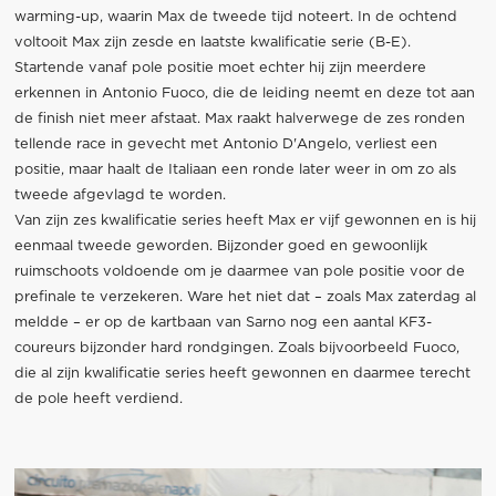
warming-up, waarin Max de tweede tijd noteert. In de ochtend
voltooit Max zijn zesde en laatste kwalificatie serie (B-E).
Startende vanaf pole positie moet echter hij zijn meerdere
erkennen in Antonio Fuoco, die de leiding neemt en deze tot aan
de finish niet meer afstaat. Max raakt halverwege de zes ronden
tellende race in gevecht met Antonio D'Angelo, verliest een
positie, maar haalt de Italiaan een ronde later weer in om zo als
tweede afgevlagd te worden.
Van zijn zes kwalificatie series heeft Max er vijf gewonnen en is hij
eenmaal tweede geworden. Bijzonder goed en gewoonlijk
ruimschoots voldoende om je daarmee van pole positie voor de
prefinale te verzekeren. Ware het niet dat – zoals Max zaterdag al
meldde – er op de kartbaan van Sarno nog een aantal KF3-
coureurs bijzonder hard rondgingen. Zoals bijvoorbeeld Fuoco,
die al zijn kwalificatie series heeft gewonnen en daarmee terecht
de pole heeft verdiend.