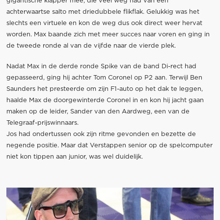
gigantische klapper mee, die veel weg had van een
achterwaartse salto met driedubbele flikflak. Gelukkig was het
slechts een virtuele en kon de weg dus ook direct weer hervat
worden. Max baande zich met meer succes naar voren en ging in
de tweede ronde al van de vijfde naar de vierde plek.
Nadat Max in de derde ronde Spike van de band Di-rect had
gepasseerd, ging hij achter Tom Coronel op P2 aan. Terwijl Ben
Saunders het presteerde om zijn F1-auto op het dak te leggen,
haalde Max de doorgewinterde Coronel in en kon hij jacht gaan
maken op de leider, Sander van den Aardweg, een van de
Telegraaf-prijswinnaars.
Jos had ondertussen ook zijn ritme gevonden en bezette de
negende positie. Maar dat Verstappen senior op de spelcomputer
niet kon tippen aan junior, was wel duidelijk.