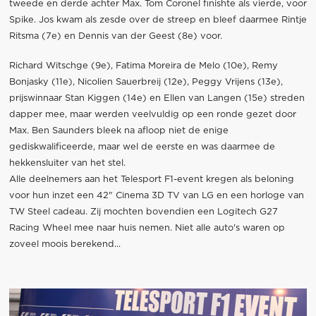
tweede en derde achter Max. Tom Coronel finishte als vierde, voor
Spike. Jos kwam als zesde over de streep en bleef daarmee Rintje
Ritsma (7e) en Dennis van der Geest (8e) voor.
Richard Witschge (9e), Fatima Moreira de Melo (10e), Remy
Bonjasky (11e), Nicolien Sauerbreij (12e), Peggy Vrijens (13e),
prijswinnaar Stan Kiggen (14e) en Ellen van Langen (15e) streden
dapper mee, maar werden veelvuldig op een ronde gezet door
Max. Ben Saunders bleek na afloop niet de enige
gediskwalificeerde, maar wel de eerste en was daarmee de
hekkensluiter van het stel.
Alle deelnemers aan het Telesport F1-event kregen als beloning
voor hun inzet een 42" Cinema 3D TV van LG en een horloge van
TW Steel cadeau. Zij mochten bovendien een Logitech G27
Racing Wheel mee naar huis nemen. Niet alle auto's waren op
zoveel moois berekend...