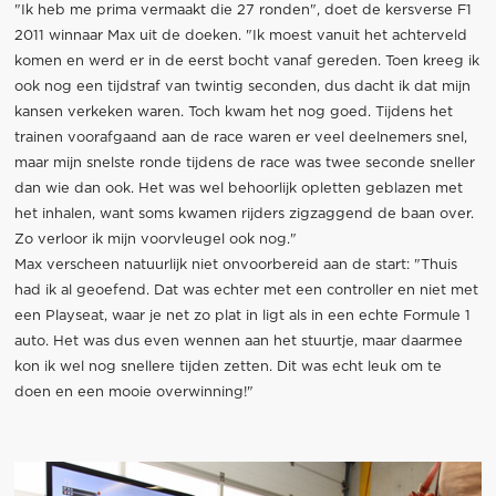
"Ik heb me prima vermaakt die 27 ronden", doet de kersverse F1
2011 winnaar Max uit de doeken. "Ik moest vanuit het achterveld
komen en werd er in de eerst bocht vanaf gereden. Toen kreeg ik
ook nog een tijdstraf van twintig seconden, dus dacht ik dat mijn
kansen verkeken waren. Toch kwam het nog goed. Tijdens het
trainen voorafgaand aan de race waren er veel deelnemers snel,
maar mijn snelste ronde tijdens de race was twee seconde sneller
dan wie dan ook. Het was wel behoorlijk opletten geblazen met
het inhalen, want soms kwamen rijders zigzaggend de baan over.
Zo verloor ik mijn voorvleugel ook nog."
Max verscheen natuurlijk niet onvoorbereid aan de start: "Thuis
had ik al geoefend. Dat was echter met een controller en niet met
een Playseat, waar je net zo plat in ligt als in een echte Formule 1
auto. Het was dus even wennen aan het stuurtje, maar daarmee
kon ik wel nog snellere tijden zetten. Dit was echt leuk om te
doen en een mooie overwinning!"