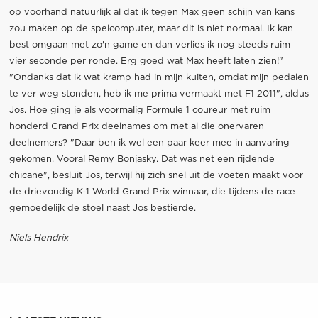
op voorhand natuurlijk al dat ik tegen Max geen schijn van kans
zou maken op de spelcomputer, maar dit is niet normaal. Ik kan
best omgaan met zo'n game en dan verlies ik nog steeds ruim
vier seconde per ronde. Erg goed wat Max heeft laten zien!"
"Ondanks dat ik wat kramp had in mijn kuiten, omdat mijn pedalen
te ver weg stonden, heb ik me prima vermaakt met F1 2011", aldus
Jos. Hoe ging je als voormalig Formule 1 coureur met ruim
honderd Grand Prix deelnames om met al die onervaren
deelnemers? "Daar ben ik wel een paar keer mee in aanvaring
gekomen. Vooral Remy Bonjasky. Dat was net een rijdende
chicane", besluit Jos, terwijl hij zich snel uit de voeten maakt voor
de drievoudig K-1 World Grand Prix winnaar, die tijdens de race
gemoedelijk de stoel naast Jos bestierde.
Niels Hendrix