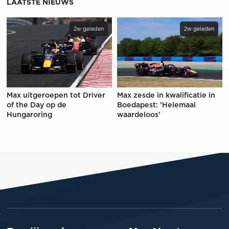
LAATSTE NIEUWS
2w geleden
2w geleden
Max uitgeroepen tot Driver
Max zesde in kwalificatie in
of the Day op de
Boedapest: 'Helemaal
Hungaroring
waardeloos'