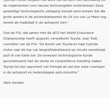
hybride motor, hetgeen het werk van de ACO met betrekking tot
de reglementen voor nieuwe technologieën onderstreept. Deze
geweldige technologische uitdaging bewijst eens temeer dat alle
grote spelers in de automobielwereld de 24 Uur van Le Mans nog
steeds als maatstaaf in de autosport zien."
Ook de FIA, dat samen met de ACO het World Endurance
Championship heeft opgezet, verwelkomt Toyota. Jean Todt,
voorzitter van de FIA: "De komst van Toyota en haar hybride
motor naar de top van langeafstandsracerij op circuits wereldwijd
juich ik van harte toe. De bewezen technologische kunde
gecombineerd met de sterke en competitieve instelling maken
Toyota tot een opponent van formaat als wel een ware voorloper
in de autosport en hedendaagse auto-industrie."
Niels Hendrix