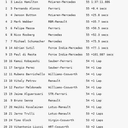
 1  3 Lewis Hamilton      McLaren-Mercedes      55 1:37:11.886

 2  5 Fernando Alonso     Ferrari               55 +8.4 secs

 3  4 Jenson Button       McLaren-Mercedes      55 +25.8 secs

 4  2 Mark Webber         RBR-Renault           55 +35.7 secs

 5  6 Felipe Massa        Ferrari               55 +50.5 secs

 6  8 Nico Rosberg        Mercedes              55 +52.3 secs

 7  7 Michael Schumacher  Mercedes              55 +75.9 secs

 8 14 Adrian Sutil        Force India-Mercedes  55 +77.1 secs

 9 15 Paul di Resta       Force India-Mercedes  55 +101.087 secs

10 16 Kamui Kobayashi     Sauber-Ferrari        54 +1 Lap

11 17 Sergio Perez        Sauber-Ferrari        54 +1 Lap

12 11 Rubens Barrichello  Williams-Cosworth     54 +1 Lap

13 10 Vitaly Petrov       Renault               54 +1 Lap

14 12 Pastor Maldonado    Williams-Cosworth     54 +1 Lap

15 19 Jaime Alguersuari   STR-Ferrari           54 +1 Lap

16  9 Bruno Senna         Renault               54 +1 Lap

17 20 Heikki Kovalainen   Lotus-Renault         54 +1 Lap

18 21 Jarno Trulli        Lotus-Renault         53 +2 Laps

19 24 Timo Glock          Virgin-Cosworth       53 +2 Laps

20 23 Vitantonio Liuzzi   HRT-Cosworth          53 +2 Laps
