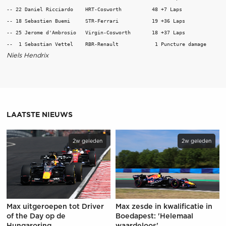
-- 22 Daniel Ricciardo    HRT-Cosworth          48 +7 Laps

-- 18 Sebastien Buemi     STR-Ferrari           19 +36 Laps

-- 25 Jerome d'Ambrosio   Virgin-Cosworth       18 +37 Laps

Niels Hendrix
LAATSTE NIEUWS
2w geleden
2w geleden
Max uitgeroepen tot Driver
Max zesde in kwalificatie in
of the Day op de
Boedapest: 'Helemaal