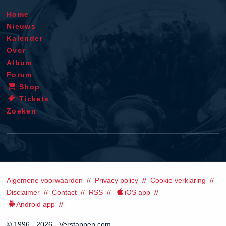
Home
Nieuws
Kalender
Over
Album
Forum
Shop
Tickets
Zoeken
Algemene voorwaarden
Privacy policy
Cookie verklaring
Disclaimer
Contact
RSS
iOS app
Android app
© 1996 - 2026 - Verstappen.com