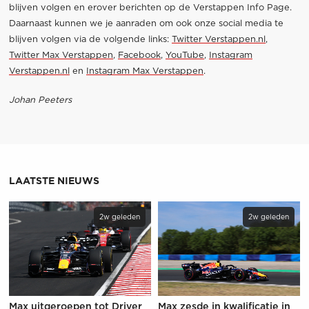
blijven volgen en erover berichten op de Verstappen Info Page.
Daarnaast kunnen we je aanraden om ook onze social media te
blijven volgen via de volgende links:
Twitter Verstappen.nl
,
Twitter Max Verstappen
,
Facebook
,
YouTube
,
Instagram
Verstappen.nl
en
Instagram Max Verstappen
.
Johan Peeters
LAATSTE NIEUWS
2w geleden
2w geleden
Max uitgeroepen tot Driver
Max zesde in kwalificatie in