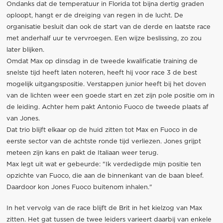
Ondanks dat de temperatuur in Florida tot bijna dertig graden
oploopt, hangt er de dreiging van regen in de lucht. De
organisatie besluit dan ook de start van de derde en laatste race
met anderhalf uur te vervroegen. Een wijze beslissing, zo zou
later blijken.
Omdat Max op dinsdag in de tweede kwalificatie training de
snelste tijd heeft laten noteren, heeft hij voor race 3 de best
mogelijk uitgangspositie. Verstappen junior heeft bij het doven
van de lichten weer een goede start en zet zijn pole positie om in
de leiding. Achter hem pakt Antonio Fuoco de tweede plaats af
van Jones.
Dat trio blijft elkaar op de huid zitten tot Max en Fuoco in de
eerste sector van de achtste ronde tijd verliezen. Jones grijpt
meteen zijn kans en pakt de Italiaan weer terug.
Max legt uit wat er gebeurde: "Ik verdedigde mijn positie ten
opzichte van Fuoco, die aan de binnenkant van de baan bleef.
Daardoor kon Jones Fuoco buitenom inhalen."
In het vervolg van de race blijft de Brit in het kielzog van Max
zitten. Het gat tussen de twee leiders varieert daarbij van enkele