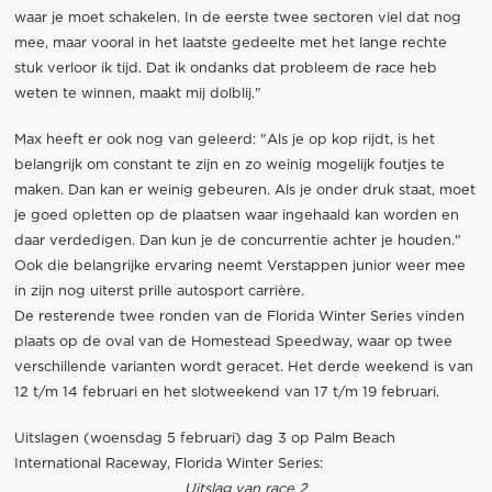
waar je moet schakelen. In de eerste twee sectoren viel dat nog
mee, maar vooral in het laatste gedeelte met het lange rechte
stuk verloor ik tijd. Dat ik ondanks dat probleem de race heb
weten te winnen, maakt mij dolblij."
Max heeft er ook nog van geleerd: "Als je op kop rijdt, is het
belangrijk om constant te zijn en zo weinig mogelijk foutjes te
maken. Dan kan er weinig gebeuren. Als je onder druk staat, moet
je goed opletten op de plaatsen waar ingehaald kan worden en
daar verdedigen. Dan kun je de concurrentie achter je houden."
Ook die belangrijke ervaring neemt Verstappen junior weer mee
in zijn nog uiterst prille autosport carrière.
De resterende twee ronden van de Florida Winter Series vinden
plaats op de oval van de Homestead Speedway, waar op twee
verschillende varianten wordt geracet. Het derde weekend is van
12 t/m 14 februari en het slotweekend van 17 t/m 19 februari.
Uitslagen (woensdag 5 februari) dag 3 op Palm Beach
International Raceway, Florida Winter Series:
Uitslag van race 2