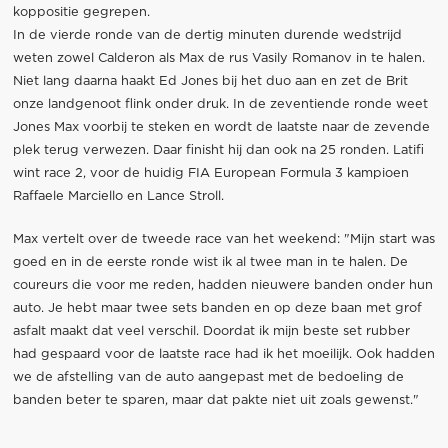
koppositie gegrepen.
In de vierde ronde van de dertig minuten durende wedstrijd
weten zowel Calderon als Max de rus Vasily Romanov in te halen.
Niet lang daarna haakt Ed Jones bij het duo aan en zet de Brit
onze landgenoot flink onder druk. In de zeventiende ronde weet
Jones Max voorbij te steken en wordt de laatste naar de zevende
plek terug verwezen. Daar finisht hij dan ook na 25 ronden. Latifi
wint race 2, voor de huidig FIA European Formula 3 kampioen
Raffaele Marciello en Lance Stroll.
Max vertelt over de tweede race van het weekend: "Mijn start was
goed en in de eerste ronde wist ik al twee man in te halen. De
coureurs die voor me reden, hadden nieuwere banden onder hun
auto. Je hebt maar twee sets banden en op deze baan met grof
asfalt maakt dat veel verschil. Doordat ik mijn beste set rubber
had gespaard voor de laatste race had ik het moeilijk. Ook hadden
we de afstelling van de auto aangepast met de bedoeling de
banden beter te sparen, maar dat pakte niet uit zoals gewenst."