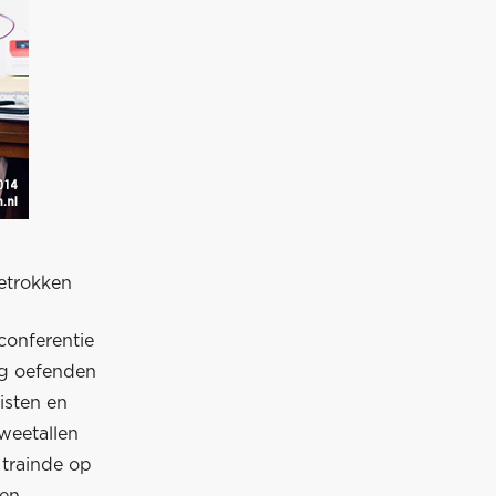
betrokken
conferentie
ag oefenden
isten en
weetallen
 trainde op