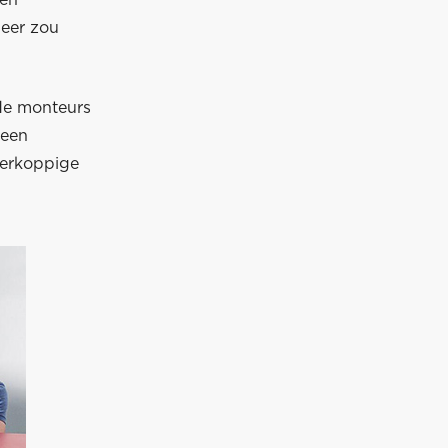
 en
neer zou
 de monteurs
 een
ierkoppige