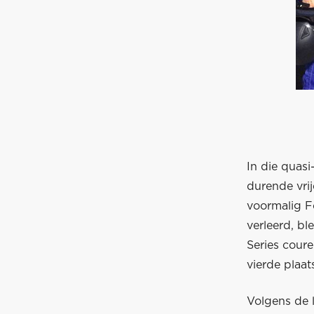
In die quasi
durende vrij
voormalig Fo
verleerd, bl
Series cour
vierde plaat
Volgens de 