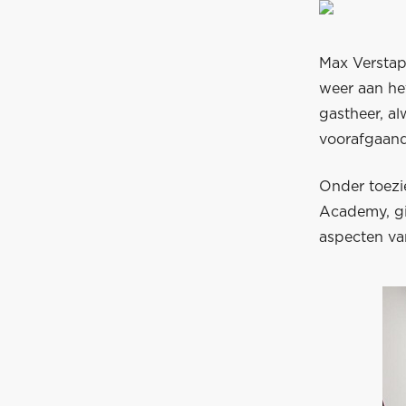
Max Verstap
weer aan he
gastheer, a
voorafgaand
Onder toezie
Academy, gi
aspecten van