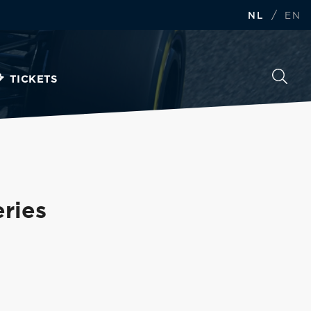
/
NL
EN
TICKETS
eries