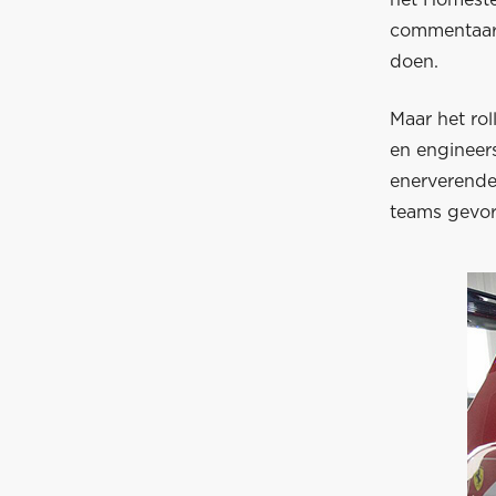
het Homeste
commentaar 
doen.
Maar het rol
en engineer
enerverende 
teams gevor