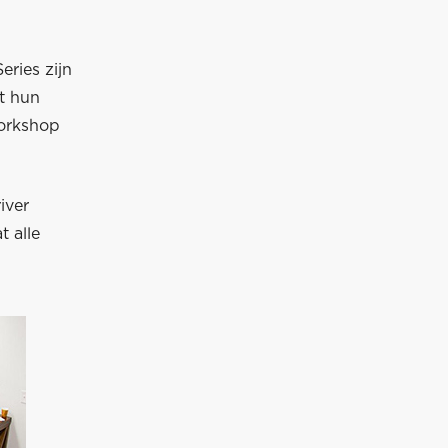
ries zijn
t hun
workshop
iver
 alle