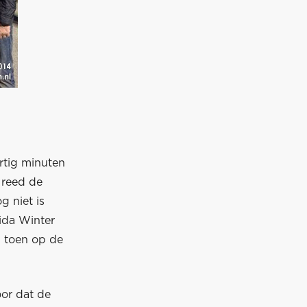
ertig minuten
 reed de
g niet is
rida Winter
d toen op de
oor dat de