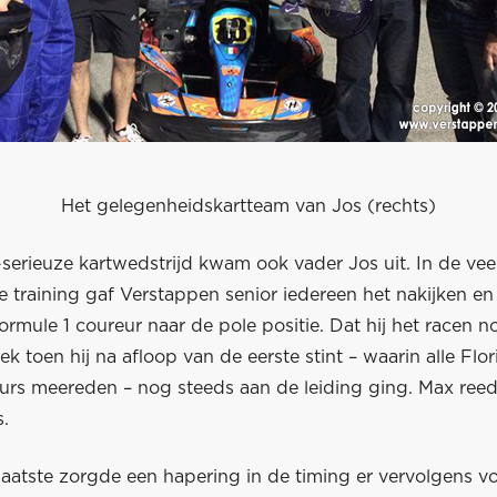
Het gelegenheidskartteam van Jos (rechts)
-serieuze kartwedstrijd kwam ook vader Jos uit. In de ve
e training gaf Verstappen senior iedereen het nakijken en
rmule 1 coureur naar de pole positie. Dat hij het racen no
eek toen hij na afloop van de eerste stint – waarin alle Flo
eurs meereden – nog steeds aan de leiding ging. Max ree
s.
laatste zorgde een hapering in de timing er vervolgens v