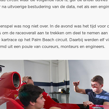
ad circuit waar de volgende race is, gaf de ander advies
na uitvoerige bestudering van de data, net als een engi
lenspel was nog niet over. In de avond was het tijd voor
s om de raceoverall aan te trekken om deel te nemen aan
kartrace op het Palm Beach circuit. Daarbij werden elf v
md uit een poule van coureurs, monteurs en engineers.