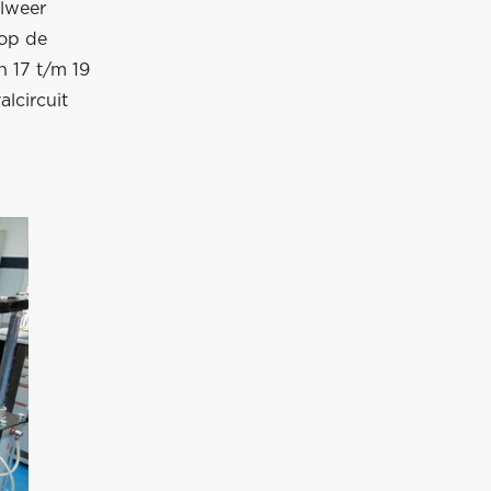
alweer
 op de
 17 t/m 19
lcircuit