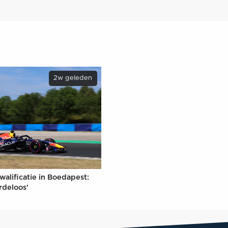
2w geleden
walificatie in Boedapest:
rdeloos'