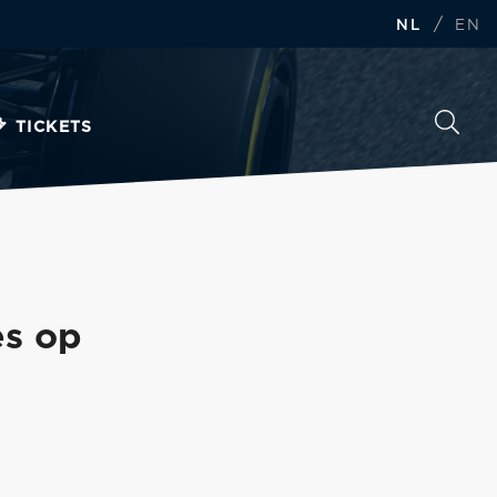
/
NL
EN
TICKETS
es op