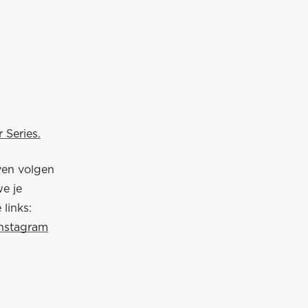
 Series.
ven volgen
e je
links:
nstagram