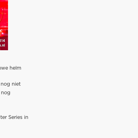
euwe helm
 nog niet
t nog
er Series in