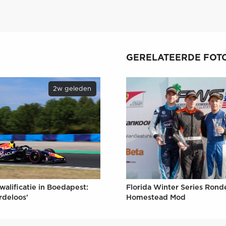
GERELATEERDE FOTO
2w geleden
walificatie in Boedapest:
Florida Winter Series Ronde
rdeloos'
Homestead Mod