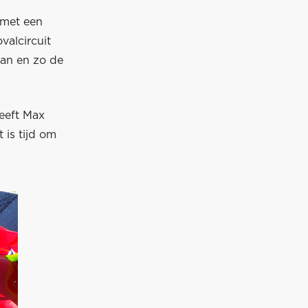
 met een
valcircuit
laan en zo de
eeft Max
 is tijd om