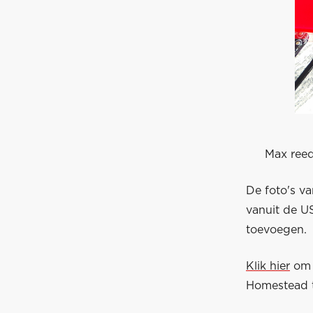
Max reed
De foto's v
vanuit de U
toevoegen.
Klik hier
om d
Homestead te