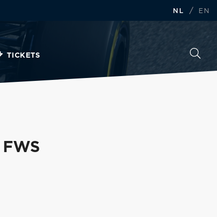
/
NL
EN
TICKETS
e FWS