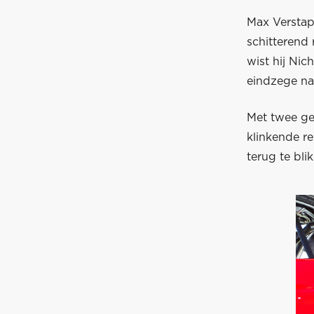
Max Verstap
schitterend 
wist hij Nic
eindzege naa
Met twee ge
klinkende re
terug te bl