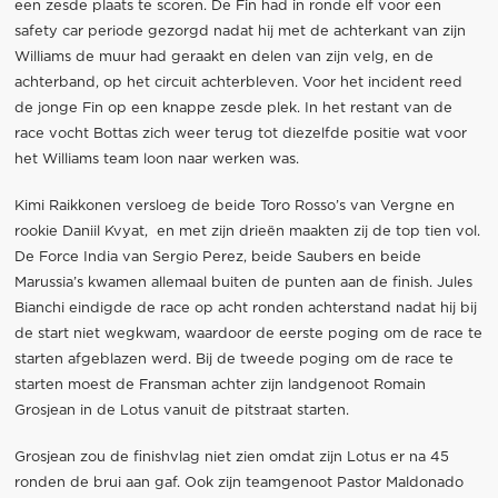
een zesde plaats te scoren. De Fin had in ronde elf voor een
safety car periode gezorgd nadat hij met de achterkant van zijn
Williams de muur had geraakt en delen van zijn velg, en de
achterband, op het circuit achterbleven. Voor het incident reed
de jonge Fin op een knappe zesde plek. In het restant van de
race vocht Bottas zich weer terug tot diezelfde positie wat voor
het Williams team loon naar werken was.
Kimi Raikkonen versloeg de beide Toro Rosso’s van Vergne en
rookie Daniil Kvyat, en met zijn drieën maakten zij de top tien vol.
De Force India van Sergio Perez, beide Saubers en beide
Marussia’s kwamen allemaal buiten de punten aan de finish. Jules
Bianchi eindigde de race op acht ronden achterstand nadat hij bij
de start niet wegkwam, waardoor de eerste poging om de race te
starten afgeblazen werd. Bij de tweede poging om de race te
starten moest de Fransman achter zijn landgenoot Romain
Grosjean in de Lotus vanuit de pitstraat starten.
Grosjean zou de finishvlag niet zien omdat zijn Lotus er na 45
ronden de brui aan gaf. Ook zijn teamgenoot Pastor Maldonado