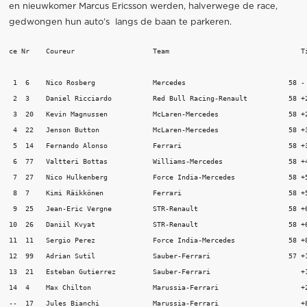
en nieuwkomer Marcus Ericsson werden, halverwege de race,
gedwongen hun auto’s langs de baan te parkeren.
ce Nr    Coureur                   Team                                Ti
 1  6    Nico Rosberg              Mercedes                         58 - 
 2  3    Daniel Ricciardo          Red Bull Racing-Renault          58 +2
 3  20   Kevin Magnussen           McLaren-Mercedes                 58 +2
 4  22   Jenson Button             McLaren-Mercedes                 58 +3
 5  14   Fernando Alonso           Ferrari                          58 +3
 6  77   Valtteri Bottas           Williams-Mercedes                58 +4
 7  27   Nico Hulkenberg           Force India-Mercedes             58 +5
 8  7    Kimi Räikkönen            Ferrari                          58 +5
 9  25   Jean-Eric Vergne          STR-Renault                      58 +6
10  26   Daniil Kvyat              STR-Renault                      58 +6
11  11   Sergio Perez              Force India-Mercedes             58 +8
12  99   Adrian Sutil              Sauber-Ferrari                   57 +1
13  21   Esteban Gutierrez         Sauber-Ferrari                      +1
14  4    Max Chilton               Marussia-Ferrari                    +2
--  17   Jules Bianchi             Marussia-Ferrari                    +8