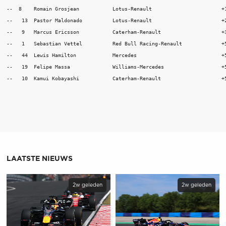
--  8    Romain Grosjean           Lotus-Renault                       +1
--   13  Pastor Maldonado          Lotus-Renault                       +2
--   9   Marcus Ericsson           Caterham-Renault                    +3
--   1   Sebastian Vettel          Red Bull Racing-Renault             +5
--   44  Lewis Hamilton            Mercedes                            +5
--   19  Felipe Massa              Williams-Mercedes                   +5
LAATSTE NIEUWS
2w geleden
2w geleden