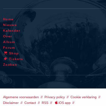
Home
Nieuws
Kalender
Over
Album
Forum
Shop
Tickets
Zoeken
Algemene voorwaarden
Privacy policy
Cookie verklaring
Disclaimer
Contact
RSS
iOS app