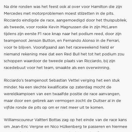
Na drie ronden was het feest ook al over voor Hamilton die zijn
Mercedes met motorproblemen moest stilzetten in de pits.
Ricciardo eindigde de race, aangemoedigd door het thuispubliek,
als tweede, voor rookie Kevin Magnussen die in zijn McLaren
tijdens zijn eerste F1 race knap naar het podium reed, door zijn
teamgenoot Jenson Button, en Fernando Alonso in de Ferrari,
voor te blijven. Voorafgaand aan het raceweekend hield er
niemand rekening mee dat een Red Bull het tot het podium zou
schoppen waardoor de tweede plaats van Ricciardo, bij zijn
racedebuut voor het team, smaakte als een overwinning.
Ricciardo’s teamgenoot Sebastian Vettel verging het een stuk
minder. Na een slechte kwalificatie op zaterdag mocht de
wereldkampioen van een twaalfde positie de race aanvangen,
maar door een gebrek aan vermogen zocht de Duitser al in de
vijfde ronde de pits op om er niet meer uit te komen.
Williamscoureur Valtteri Bottas zag op het einde van de race kans
om Jean-Eric Vergne en Nico Hülkenberg te passeren en hiermee