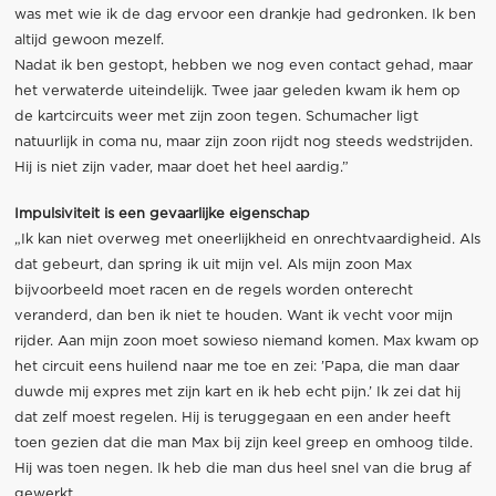
was met wie ik de dag ervoor een drankje had gedronken. Ik ben
altijd gewoon mezelf.
Nadat ik ben gestopt, hebben we nog even contact gehad, maar
het verwaterde uiteindelijk. Twee jaar geleden kwam ik hem op
de kartcircuits weer met zijn zoon tegen. Schumacher ligt
natuurlijk in coma nu, maar zijn zoon rijdt nog steeds wedstrijden.
Hij is niet zijn vader, maar doet het heel aardig.”
Impulsiviteit is een gevaarlijke eigenschap
„Ik kan niet overweg met oneerlijkheid en onrechtvaardigheid. Als
dat gebeurt, dan spring ik uit mijn vel. Als mijn zoon Max
bijvoorbeeld moet racen en de regels worden onterecht
veranderd, dan ben ik niet te houden. Want ik vecht voor mijn
rijder. Aan mijn zoon moet sowieso niemand komen. Max kwam op
het circuit eens huilend naar me toe en zei: ’Papa, die man daar
duwde mij expres met zijn kart en ik heb echt pijn.’ Ik zei dat hij
dat zelf moest regelen. Hij is teruggegaan en een ander heeft
toen gezien dat die man Max bij zijn keel greep en omhoog tilde.
Hij was toen negen. Ik heb die man dus heel snel van die brug af
gewerkt.