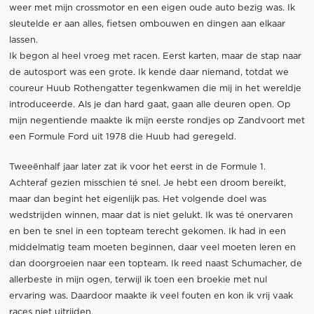
weer met mijn crossmotor en een eigen oude auto bezig was. Ik
sleutelde er aan alles, fietsen ombouwen en dingen aan elkaar
lassen.
Ik begon al heel vroeg met racen. Eerst karten, maar de stap naar
de autosport was een grote. Ik kende daar niemand, totdat we
coureur Huub Rothengatter tegenkwamen die mij in het wereldje
introduceerde. Als je dan hard gaat, gaan alle deuren open. Op
mijn negentiende maakte ik mijn eerste rondjes op Zandvoort met
een Formule Ford uit 1978 die Huub had geregeld.
Tweeënhalf jaar later zat ik voor het eerst in de Formule 1.
Achteraf gezien misschien té snel. Je hebt een droom bereikt,
maar dan begint het eigenlijk pas. Het volgende doel was
wedstrijden winnen, maar dat is niet gelukt. Ik was té onervaren
en ben te snel in een topteam terecht gekomen. Ik had in een
middelmatig team moeten beginnen, daar veel moeten leren en
dan doorgroeien naar een topteam. Ik reed naast Schumacher, de
allerbeste in mijn ogen, terwijl ik toen een broekie met nul
ervaring was. Daardoor maakte ik veel fouten en kon ik vrij vaak
races niet uitrijden.