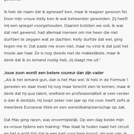
Ik heb de naam dat ik agressief ben, maar ik reageer gewoon fel.
Door mijn vrouw Kelly ben ik wat beheerster geworden. Zij heeft
mij een spiegel voorgehouden. Daarom botsten we ook, ik was
dat niet gewend, had allemaal mensen om me heen die niet
durfden te zeggen wat ze dachten. Kelly durfde dat wel, ging
tegen me in. Dat paste me even niet, maar nu vind ik dat juist het
mooie aan haar. Ze is nog steeds niet de makkelijkste, maar ik
denk dat ik zo iemand nodig heb, zij daagt me uit.”
Jouw zoon wordt een betere coureur dan zijn vader
„Als ik het iemand gun, dan is het Max wel. Ik heb in de Formule 1
gereden en daar moet hij nog maar terecht zien te komen, maar ik
denk dat hij qua talent, snelheid en professionaliteit al veel verder
is dan ik destijds. Hij loopt zeker vier jaar op mij voor, heeft zelfs al
meerdere Europese titels en een wereldkampioenschap op zak.
Dat Max ging racen, was onvermijdelijk. Op een dag belde mijn
ex-vrouw tijdens een training: ’Max staat te huilen naast het circuit
en het is echt tijd dat je een kart voor hem koopt’. Hij was vier. Ik