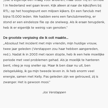
„Dat is eigenlijk een vraag voor anderen, maar door mij is Formule
1 in Nederland wel gaan leven. Kijk alleen al naar de kijkcijfers bij
RTL: op het hoogtepunt een miljoen kijkers. En een fanclub met
bijna 15.000 leden. We hadden eens een fanclubmeeting, er
stond er een eindeloze file op de snelweg. Als ik eraan terugdenk,
heb ik er eigenlijk te weinig van genoten.”
De grootste vergissing die ik ooit maakte...
„Absoluut het incident met mijn vriendin, mijn huidige vrouw,
twee jaar geleden (Verstappen zou haar hebben aangereden,
red.). Nadat ik in 2003 met racen stopte, heb ik een hele moeilijke
periode met veel problemen gehad. Als je moeilijk te hanteren
bent, vlieg je nog sneller op. Maar ik ben daar nu uit, ben
zielsgelukkig, ik ga mijn tweede leven in. Ik heb enorm veel
energie, samen met Kelly. Pas geleden zijn we getrouwd, zij is
zwanger. Het is gewoon mooi.”
Jos Verstappen