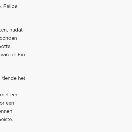
, Felipe
en, nadat
seconden
potte
 van de Fin
 tiende het
 met een
or een
gonnen.
eiste.