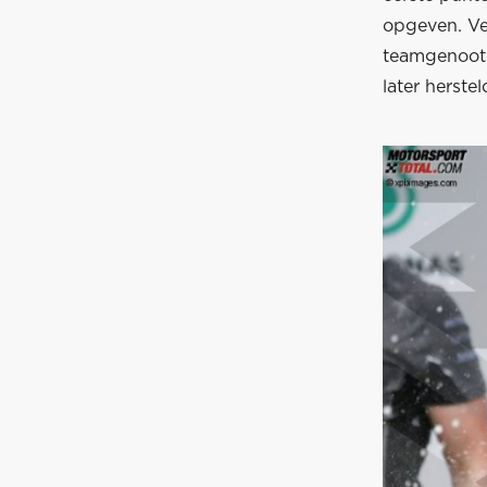
opgeven. Vet
teamgenoot 
later herste