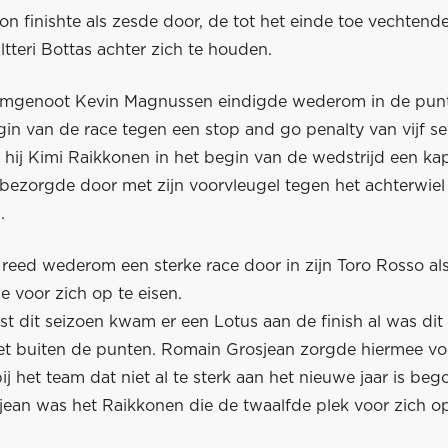
n finishte als zesde door, de tot het einde toe vechtende
tteri Bottas achter zich te houden.
amgenoot Kevin Magnussen eindigde wederom in de punt
egin van de race tegen een stop and go penalty van vijf 
 hij Kimi Raikkonen in het begin van de wedstrijd een ka
bezorgde door met zijn voorvleugel tegen het achterwiel
.
 reed wederom een sterke race door in zijn Toro Rosso als
je voor zich op te eisen.
st dit seizoen kwam er een Lotus aan de finish al was dit
net buiten de punten. Romain Grosjean zorgde hiermee vo
bij het team dat niet al te sterk aan het nieuwe jaar is be
jean was het Raikkonen die de twaalfde plek voor zich op