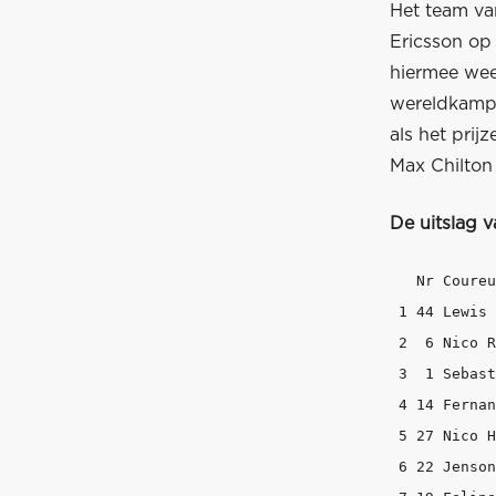
Het team v
Ericsson op
hiermee wee
wereldkampi
als het pri
Max Chilton 
De uitslag v
   Nr Coureu
 1 44 Lewis 
 2  6 Nico R
 3  1 Sebast
 4 14 Fernan
 5 27 Nico H
 6 22 Jenson