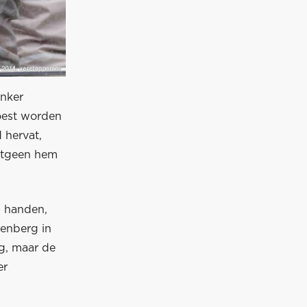
inker
oest worden
 hervat,
hetgeen hem
n handen,
kenberg in
g, maar de
er