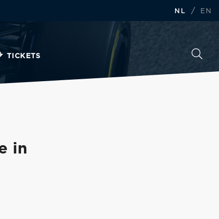
/
NL
EN
TICKETS
e in