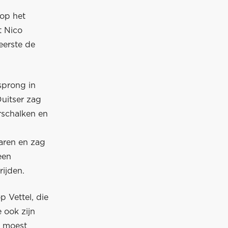
 op het
t Nico
eerste de
sprong in
uitser zag
rschalken en
aren en zag
een
ijden.
 Vettel, die
 ook zijn
n moest