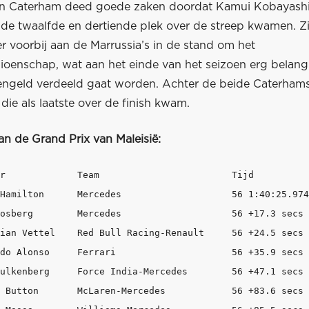
an Caterham deed goede zaken doordat Kamui Kobayashi
 de twaalfde en dertiende plek over de streep kwamen. Z
r voorbij aan de Marrussia’s in de stand om het
oenschap, wat aan het einde van het seizoen erg belangri
jzengeld verdeeld gaat worden. Achter de beide Caterham
die als laatste over de finish kwam.
an de Grand Prix van Maleisië:
r             Team                        Tijd 

Hamilton      Mercedes                    56 1:40:25.974
osberg        Mercedes                    56 +17.3 secs 
ian Vettel    Red Bull Racing-Renault     56 +24.5 secs 
do Alonso     Ferrari                     56 +35.9 secs 
ulkenberg     Force India-Mercedes        56 +47.1 secs 
 Button       McLaren-Mercedes            56 +83.6 secs 