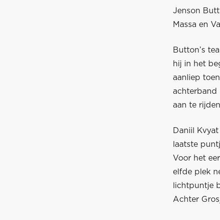
Jenson Butto
Massa en Val
Button’s te
hij in het b
aanliep toen
achterband 
aan te rijden
Daniil Kvyat
laatste punt
Voor het eer
elfde plek 
lichtpuntje 
Achter Gros