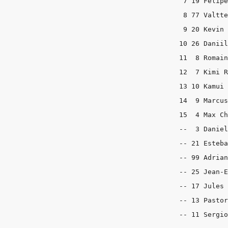
 7 19 Felipe
 8 77 Valtte
 9 20 Kevin 
10 26 Daniil
11  8 Romain
12  7 Kimi R
13 10 Kamui 
14  9 Marcus
15  4 Max Ch
--  3 Daniel
-- 21 Esteba
-- 99 Adrian
-- 25 Jean-E
-- 17 Jules 
-- 13 Pastor