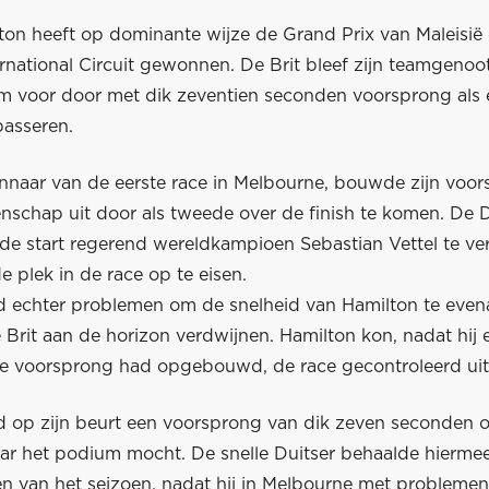
ton heeft op dominante wijze de Grand Prix van Maleisië
rnational Circuit gewonnen. De Brit bleef zijn teamgenoo
m voor door met dik zeventien seconden voorsprong als 
 passeren.
nnaar van de eerste race in Melbourne, bouwde zijn voor
nschap uit door als tweede over de finish te komen. De D
 de start regerend wereldkampioen Sebastian Vettel te ve
 plek in de race op te eisen.
 echter problemen om de snelheid van Hamilton te even
Brit aan de horizon verdwijnen. Hamilton kon, nadat hij 
e voorsprong had opgebouwd, de race gecontroleerd uitr
 op zijn beurt een voorsprong van dik zeven seconden op
aar het podium mocht. De snelle Duitser behaalde hiermee
en van het seizoen, nadat hij in Melbourne met probleme