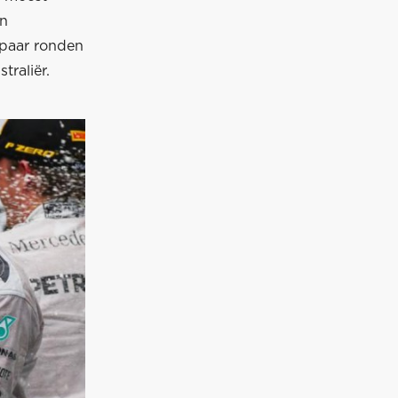
jn
 paar ronden
traliër.