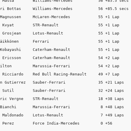
 Massa        Williams-Mercedes           56 +85.5 secs 
ri Bottas     Williams-Mercedes           56 +85.5 secs 

Magnussen     McLaren-Mercedes            55 +1 Lap   

 Kvyat        STR-Renault                 55 +1 Lap  

 Grosjean     Lotus-Renault               55 +1 Lap 

äikkönen      Ferrari                     55 +1 Lap   

Kobayashi     Caterham-Renault            55 +1 Lap 

 Ericsson     Caterham-Renault            54 +2 Lap 

ilton         Marussia-Ferrari            54 +2 Lap  

 Ricciardo    Red Bull Racing-Renault     49 +7 Lap   

n Gutierrez   Sauber-Ferrari              35 +21 Laps  

 Sutil        Sauber-Ferrari              32 +24 Laps  

ric Vergne    STR-Renault                 18 +38 Laps   

Bianchi       Marussia-Ferrari             8 +48 Laps  

 Maldonado    Lotus-Renault                7 +49 Laps  
