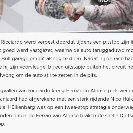
Ricciardo werd verpest doordat tijdens een pitstop zijn l
et goed werd vastgezet, waarna de auto teruggeduwd m
Bull garage om dit alsnog te doen. Nadat hij de race had
hij zijn voorvleugel bij een uitstapje buiten het circuit 
 dwong om de auto stil te zetten in de pits.
gvallen van Ricciardo kreeg Fernando Alonso plek vier i
anjaard had afgerekend met een sterk rijdende Nico Hül
dia. Hülkenberg was op een twee-stop strategie onderwe
nden onder de Ferrari van Alonso braken de snelle Duits
op.