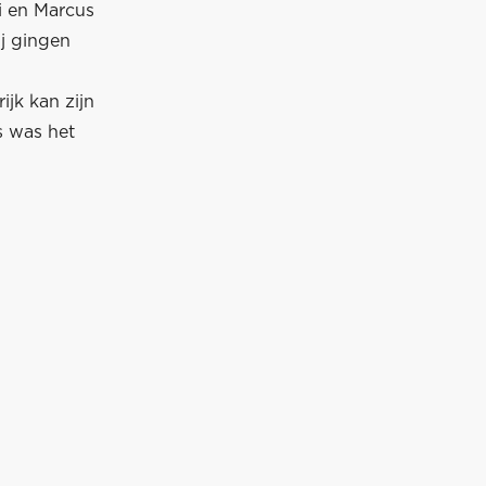
 en Marcus
ij gingen
jk kan zijn
s was het
 

  

  

  

 

 
