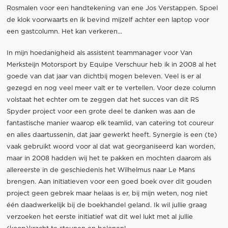
Rosmalen voor een handtekening van ene Jos Verstappen.
Spoel
de klok voorwaarts en ik bevind mijzelf achter een laptop voor
een gastcolumn. Het kan verkeren...
In mijn hoedanigheid als assistent teammanager voor Van
Merksteijn Motorsport by Equipe Verschuur heb ik in 2008 al het
goede van dat jaar van dichtbij mogen beleven. Veel is er al
gezegd en nog veel meer valt er te vertellen. Voor deze column
volstaat het echter om te zeggen dat het succes van dit RS
Spyder project voor een grote deel te danken was aan de
fantastische manier waarop elk teamlid, van catering tot coureur
en alles daartussenin, dat jaar gewerkt heeft. Synergie is een (te)
vaak gebruikt woord voor al dat wat georganiseerd kan worden,
maar in 2008 hadden wij het te pakken en mochten daarom als
allereerste in de geschiedenis het Wilhelmus naar Le Mans
brengen. Aan initiatieven voor een goed boek over dit gouden
project geen gebrek maar helaas is er, bij mijn weten, nog niet
één daadwerkelijk bij de boekhandel geland. Ik wil jullie graag
verzoeken het eerste initiatief wat dit wel lukt met al jullie