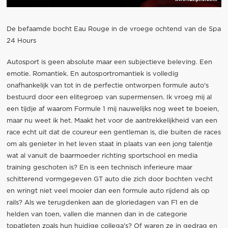
De befaamde bocht Eau Rouge in de vroege ochtend van de Spa
24 Hours
Autosport is geen absolute maar een subjectieve beleving. Een
emotie. Romantiek. En autosportromantiek is volledig
onafhankelijk van tot in de perfectie ontworpen formule auto's
bestuurd door een elitegroep van supermensen. Ik vroeg mij al
een tijdje af waarom Formule 1 mij nauwelijks nog weet te boeien,
maar nu weet ik het. Maakt het voor de aantrekkelijkheid van een
race echt uit dat de coureur een gentleman is, die buiten de races
om als genieter in het leven staat in plaats van een jong talentje
wat al vanuit de baarmoeder richting sportschool en media
training geschoten is? En is een technisch inferieure maar
schitterend vormgegeven GT auto die zich door bochten vecht
en wringt niet veel mooier dan een formule auto rijdend als op
rails? Als we terugdenken aan de gloriedagen van F1 en de
helden van toen, vallen die mannen dan in de categorie
topatleten zoals hun huidige collega's? Of waren ze in gedrag en