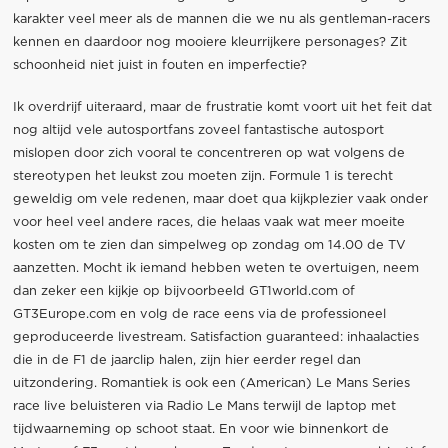
karakter veel meer als de mannen die we nu als gentleman-racers
kennen en daardoor nog mooiere kleurrijkere personages? Zit
schoonheid niet juist in fouten en imperfectie?
Ik overdrijf uiteraard, maar de frustratie komt voort uit het feit dat
nog altijd vele autosportfans zoveel fantastische autosport
mislopen door zich vooral te concentreren op wat volgens de
stereotypen het leukst zou moeten zijn. Formule 1 is terecht
geweldig om vele redenen, maar doet qua kijkplezier vaak onder
voor heel veel andere races, die helaas vaak wat meer moeite
kosten om te zien dan simpelweg op zondag om 14.00 de TV
aanzetten. Mocht ik iemand hebben weten te overtuigen, neem
dan zeker een kijkje op bijvoorbeeld GT1world.com of
GT3Europe.com en volg de race eens via de professioneel
geproduceerde livestream. Satisfaction guaranteed: inhaalacties
die in de F1 de jaarclip halen, zijn hier eerder regel dan
uitzondering. Romantiek is ook een (American) Le Mans Series
race live beluisteren via Radio Le Mans terwijl de laptop met
tijdwaarneming op schoot staat. En voor wie binnenkort de