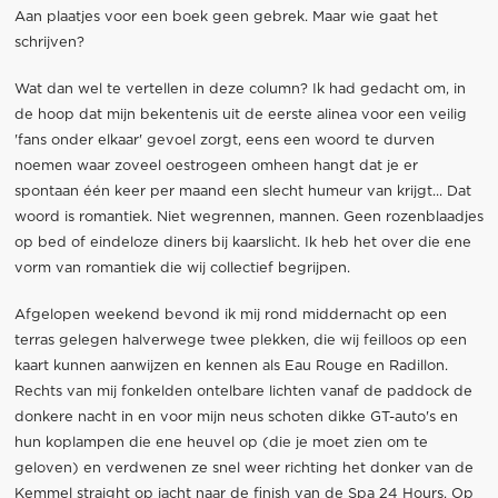
Aan plaatjes voor een boek geen gebrek. Maar wie gaat het
schrijven?
Wat dan wel te vertellen in deze column? Ik had gedacht om, in
de hoop dat mijn bekentenis uit de eerste alinea voor een veilig
'fans onder elkaar' gevoel zorgt, eens een woord te durven
noemen waar zoveel oestrogeen omheen hangt dat je er
spontaan één keer per maand een slecht humeur van krijgt... Dat
woord is romantiek. Niet wegrennen, mannen. Geen rozenblaadjes
op bed of eindeloze diners bij kaarslicht. Ik heb het over die ene
vorm van romantiek die wij collectief begrijpen.
Afgelopen weekend bevond ik mij rond middernacht op een
terras gelegen halverwege twee plekken, die wij feilloos op een
kaart kunnen aanwijzen en kennen als Eau Rouge en Radillon.
Rechts van mij fonkelden ontelbare lichten vanaf de paddock de
donkere nacht in en voor mijn neus schoten dikke GT-auto's en
hun koplampen die ene heuvel op (die je moet zien om te
geloven) en verdwenen ze snel weer richting het donker van de
Kemmel straight op jacht naar de finish van de Spa 24 Hours. Op