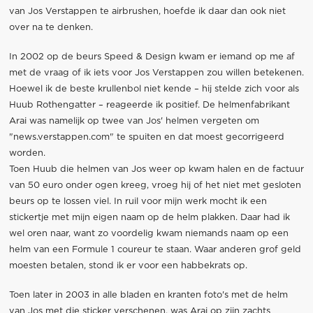
van Jos Verstappen te airbrushen, hoefde ik daar dan ook niet
over na te denken.
In 2002 op de beurs Speed & Design kwam er iemand op me af
met de vraag of ik iets voor Jos Verstappen zou willen betekenen.
Hoewel ik de beste krullenbol niet kende – hij stelde zich voor als
Huub Rothengatter – reageerde ik positief. De helmenfabrikant
Arai was namelijk op twee van Jos' helmen vergeten om
"news.verstappen.com" te spuiten en dat moest gecorrigeerd
worden.
Toen Huub die helmen van Jos weer op kwam halen en de factuur
van 50 euro onder ogen kreeg, vroeg hij of het niet met gesloten
beurs op te lossen viel. In ruil voor mijn werk mocht ik een
stickertje met mijn eigen naam op de helm plakken. Daar had ik
wel oren naar, want zo voordelig kwam niemands naam op een
helm van een Formule 1 coureur te staan. Waar anderen grof geld
moesten betalen, stond ik er voor een habbekrats op.
Toen later in 2003 in alle bladen en kranten foto's met de helm
van Jos met die sticker verschenen, was Arai op zijn zachts