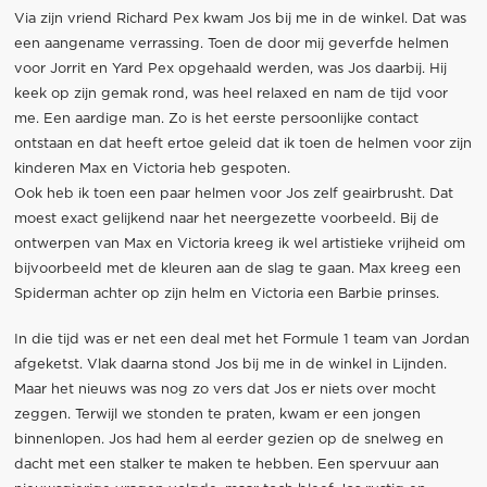
Via zijn vriend Richard Pex kwam Jos bij me in de winkel. Dat was
een aangename verrassing. Toen de door mij geverfde helmen
voor Jorrit en Yard Pex opgehaald werden, was Jos daarbij. Hij
keek op zijn gemak rond, was heel relaxed en nam de tijd voor
me. Een aardige man. Zo is het eerste persoonlijke contact
ontstaan en dat heeft ertoe geleid dat ik toen de helmen voor zijn
kinderen Max en Victoria heb gespoten.
Ook heb ik toen een paar helmen voor Jos zelf geairbrusht. Dat
moest exact gelijkend naar het neergezette voorbeeld. Bij de
ontwerpen van Max en Victoria kreeg ik wel artistieke vrijheid om
bijvoorbeeld met de kleuren aan de slag te gaan. Max kreeg een
Spiderman achter op zijn helm en Victoria een Barbie prinses.
In die tijd was er net een deal met het Formule 1 team van Jordan
afgeketst. Vlak daarna stond Jos bij me in de winkel in Lijnden.
Maar het nieuws was nog zo vers dat Jos er niets over mocht
zeggen. Terwijl we stonden te praten, kwam er een jongen
binnenlopen. Jos had hem al eerder gezien op de snelweg en
dacht met een stalker te maken te hebben. Een spervuur aan