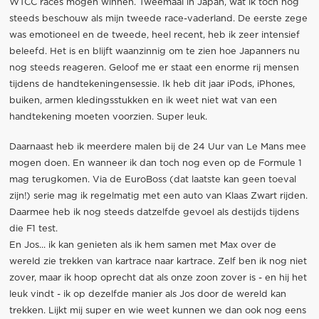
WTCC races mogen winnen. Tweemaal in Japan, wat ik toch nog
steeds beschouw als mijn tweede race-vaderland. De eerste zege
was emotioneel en de tweede, heel recent, heb ik zeer intensief
beleefd. Het is en blijft waanzinnig om te zien hoe Japanners nu
nog steeds reageren. Geloof me er staat een enorme rij mensen
tijdens de handtekeningensessie. Ik heb dit jaar iPods, iPhones,
buiken, armen kledingsstukken en ik weet niet wat van een
handtekening moeten voorzien. Super leuk.
Daarnaast heb ik meerdere malen bij de 24 Uur van Le Mans mee
mogen doen. En wanneer ik dan toch nog even op de Formule 1
mag terugkomen. Via de EuroBoss (dat laatste kan geen toeval
zijn!) serie mag ik regelmatig met een auto van Klaas Zwart rijden.
Daarmee heb ik nog steeds datzelfde gevoel als destijds tijdens
die F1 test.
En Jos... ik kan genieten als ik hem samen met Max over de
wereld zie trekken van kartrace naar kartrace. Zelf ben ik nog niet
zover, maar ik hoop oprecht dat als onze zoon zover is - en hij het
leuk vindt - ik op dezelfde manier als Jos door de wereld kan
trekken. Lijkt mij super en wie weet kunnen we dan ook nog eens