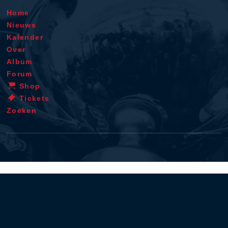
Home
Nieuws
Kalender
Over
Album
Forum
Shop
Tickets
Zoeken
Algemene voorwaarden
Privacy policy
Cookie verklaring
Disclaimer
Contact
RSS
iOS app
Android app
© 1996 - 2026 - Verstappen.com