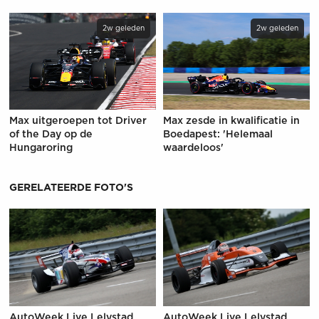
2w geleden
2w geleden
Max uitgeroepen tot Driver
Max zesde in kwalificatie in
of the Day op de
Boedapest: 'Helemaal
Hungaroring
waardeloos'
GERELATEERDE FOTO'S
AutoWeek Live Lelystad
AutoWeek Live Lelystad