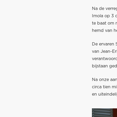
Na de verre
Imola op 3 
te baat om 
hemd van het
De ervaren S
van Jean-Eri
verantwoord
bijstaan ge
Na onze aan
circa tien m
en uiteindel