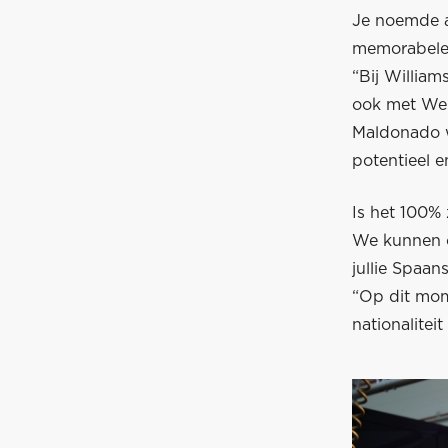
Je noemde a
memorabele 
“Bij Willia
ook met Web
Maldonado w
potentieel e
Is het 100%
We kunnen o
jullie Spaan
“Op dit mom
nationalitei