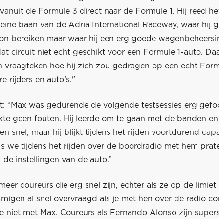
nuit de Formule 3 direct naar de Formule 1. Hij reed het
leine baan van de Adria International Raceway, waar hij 
on bereiken maar waar hij een erg goede wagenbeheersing
 dat circuit niet echt geschikt voor een Formule 1-auto. D
n vraagteken hoe hij zich zou gedragen op een echt Formu
e rijders en auto’s."
gt: “Max was gedurende de volgende testsessies erg gefoc
kte geen fouten. Hij leerde om te gaan met de banden en
een snel, maar hij blijkt tijdens het rijden voortdurend capa
ls we tijdens het rijden over de boordradio met hem prat
 de instellingen van de auto.”
 meer coureurs die erg snel zijn, echter als ze op de limiet 
igen al snel overvraagd als je met hen over de radio c
 niet met Max. Coureurs als Fernando Alonso zijn supersn