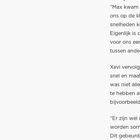
“Max kwam va
ons op de k
snelheden k
Eigenlijk is
voor ons ee
tussen ander
Xevi vervol
snel en maa
was niet all
te hebben a
bijvoorbeeld
“Er zijn wel
worden somm
Dit gebeurde