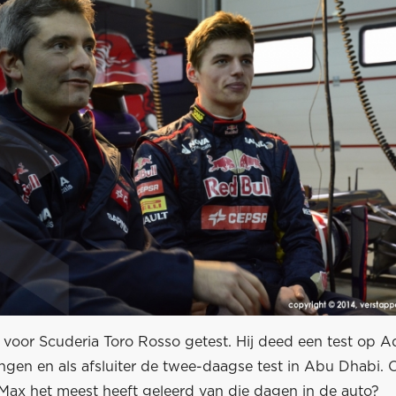
 voor Scuderia Toro Rosso getest. Hij deed een test op Ad
ingen en als afsluiter de twee-daagse test in Abu Dhabi. 
 Max het meest heeft geleerd van die dagen in de auto?