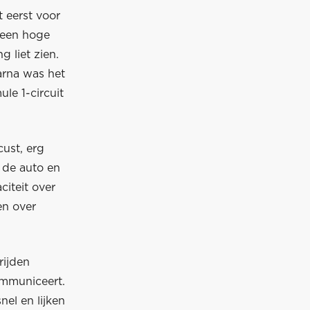
 eerst voor
geen hoge
 liet zien.
aarna was het
le 1-circuit
ust, erg
 de auto en
citeit over
en over
rijden
ommuniceert.
el en lijken