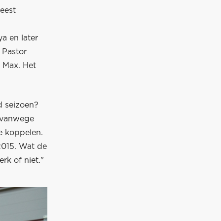
eest
a en later
 Pastor
 Max. Het
d seizoen?
, vanwege
te koppelen.
2015. Wat de
rk of niet."