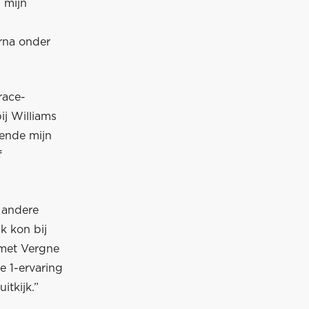
 mijn
rna onder
race-
ij Williams
rende mijn
f
n andere
k kon bij
 met Vergne
e 1-ervaring
itkijk.”