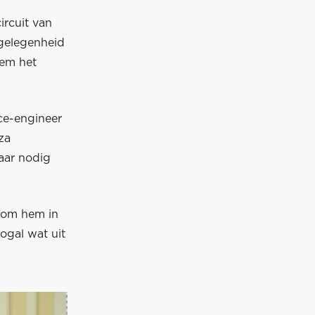
ircuit van
gelegenheid
hem het
ace-engineer
za
aar nodig
 om hem in
nogal wat uit