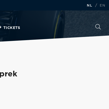
/
NL
EN
TICKETS
sprek