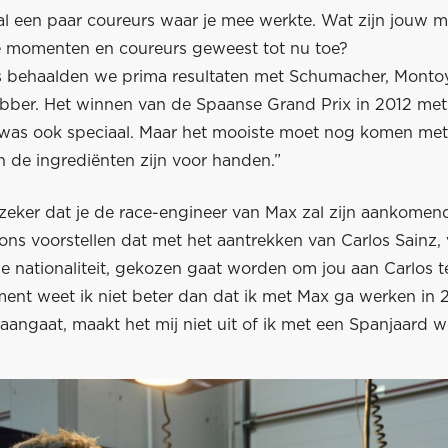
l een paar coureurs waar je mee werkte. Wat zijn jouw m
momenten en coureurs geweest tot nu toe?
ms behaalden we prima resultaten met Schumacher, Montoy
ber. Het winnen van de Spaanse Grand Prix in 2012 met
as ook speciaal. Maar het mooiste moet nog komen met
n de ingrediënten zijn voor handen.”
 zeker dat je de race-engineer van Max zal zijn aankomen
ns voorstellen dat met het aantrekken van Carlos Sainz
se nationaliteit, gekozen gaat worden om jou aan Carlos 
ent weet ik niet beter dan dat ik met Max ga werken in 
t aangaat, maakt het mij niet uit of ik met een Spanjaard we