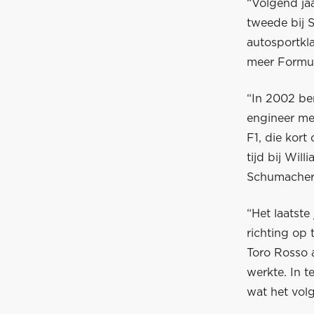
“Volgend jaa
tweede bij S
autosportkl
meer Formul
“In 2002 ben
engineer met
F1, die kor
tijd bij Wil
Schumacher 
“Het laatste
richting op 
Toro Rosso 
werkte. In t
wat het volg