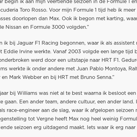
r begin ik aan mijn veertiende seizoen in de Formule 1 en
cuderia Toro Rosso. Voor mijn Formule 1 tijd heb ik meer
asses doorlopen dan Max. Ook ik begon met karting, waa
e Nissan en Formule 3000 volgden.”
 ik bij Jaguar F1 Racing begonnen, waar ik als assistent 
 Eddie Irvine werkte. Vanaf 2003 volgde een lange tijd b
t onderbroken werd door een uitstapje naar HRT F1. Gedu
liams werkte ik onder andere met Juan Pablo Montoya, Ral
en Mark Webber en bij HRT met Bruno Senna.”
 jaar bij Williams was niet al te best waarna ik besloot ee
te gaan. Een ander team, andere cultuur, een ander land. I
als race-engineer aan de slag, waar ik afgelopen seizoen
egenstelling tot Vergne heeft Max nog heel weinig Formul
ende seizoen erg uitdagend maakt. Iets waar ik erg naar u