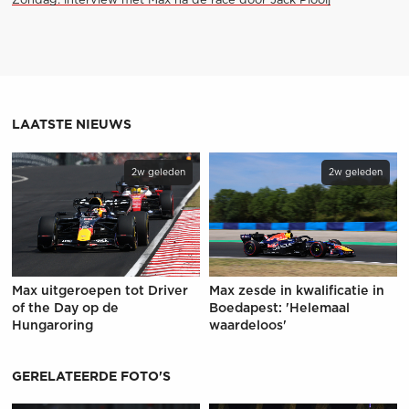
Zondag: interview met Max na de race door Jack Plooij
LAATSTE NIEUWS
2w geleden
2w geleden
Max uitgeroepen tot Driver
Max zesde in kwalificatie in
of the Day op de
Boedapest: 'Helemaal
Hungaroring
waardeloos'
GERELATEERDE FOTO'S