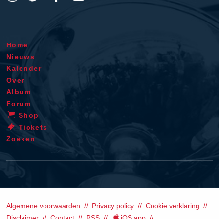
Home
Nieuws
Kalender
Over
Album
Forum
Shop
Tickets
Zoeken
Algemene voorwaarden
Privacy policy
Cookie verklaring
Disclaimer
Contact
RSS
iOS app